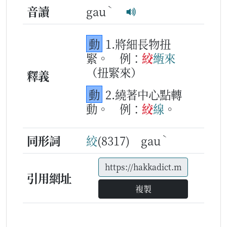
ˋ
音讀
gau
動
1.將細長物扭
緊。
例：
絞
緪
來
（扭緊來）
釋義
動
2.繞著中心點轉
動。
例：
絞
線
。
ˋ
同形詞
絞
(8317) gau
引用網址
複製