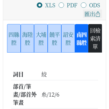
XLS
PDF
ODS
匯出
回檢
四縣
海陸
大埔
饒平
詔安
南四
索清
腔
腔
腔
腔
腔
縣腔
單
詞目
絞
部首/筆
畫/部首外
糸/12/6
筆畫