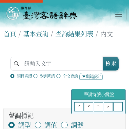
首頁
基本查詢
查詢結果列表
內文
檢 索
詞目音讀
對應國語
全文查詢
進階設定
聲調符號小鍵盤
ˊ
ˇ
ˋ
^
+
聲調標記
調型
調值
調號