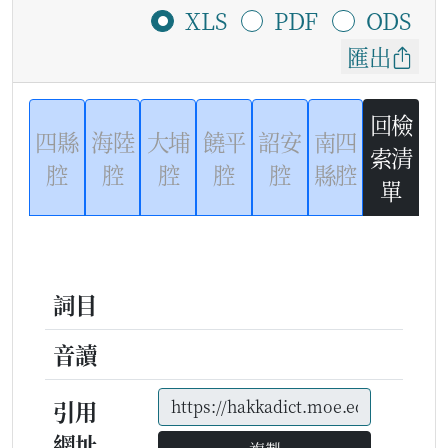
XLS
PDF
ODS
匯出
回檢
四縣
海陸
大埔
饒平
詔安
南四
索清
腔
腔
腔
腔
腔
縣腔
單
詞目
音讀
引用
網址