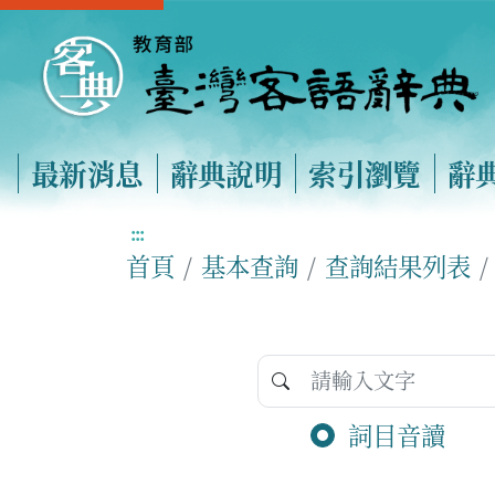
最新消息
辭典說明
索引瀏覽
辭
:::
首頁
基本查詢
查詢結果列表
詞目音讀