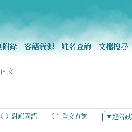
典附錄
客語資源
姓名查詢
文檔搜尋
內文
對應國語
全文查詢
進階設