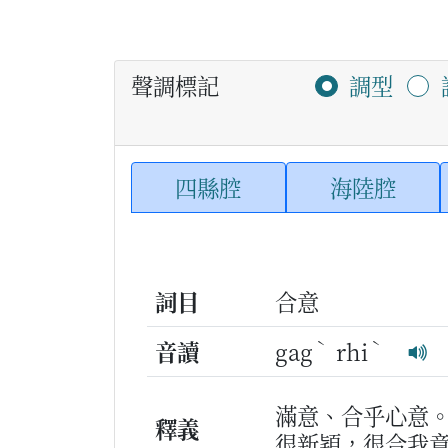
聲調標記
調型
四縣腔
海陸腔
詞目
合意
ˋ
ˋ
音讀
gag
rhi
滿意、合乎心意
釋義
很新穎，很合我意