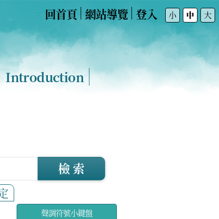
回首頁
網站導覽
登入
:::
小
中
大
Introduction
檢 索
定
聲調符號小鍵盤