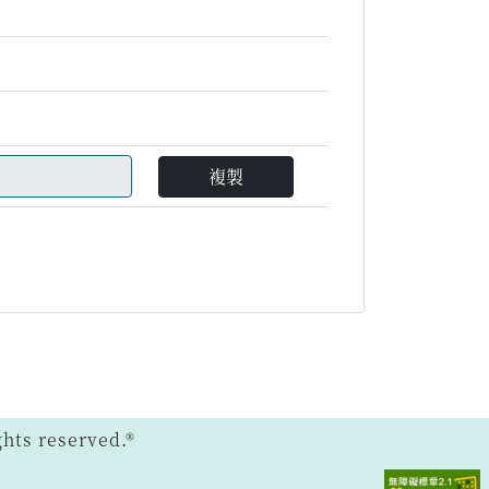
複製
ts reserved.®