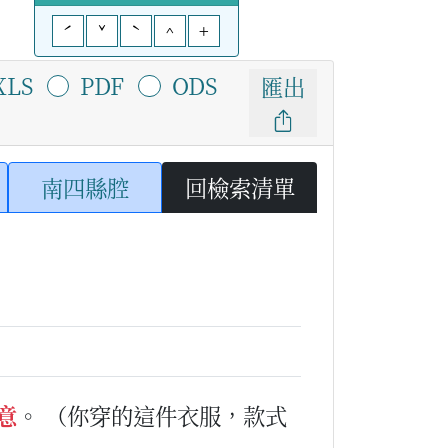
ˊ
ˇ
ˋ
^
+
XLS
PDF
ODS
匯出
南四縣腔
回檢索清單
意
。
（你穿的這件衣服，款式