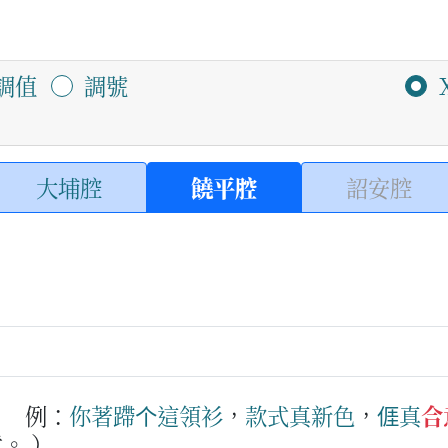
調值
調號
大埔腔
饒平腔
詔安腔
。
例：
你
著蹛
个
這
領
衫
，
款式
真
新色
，
𠊎
真
合
。 ）