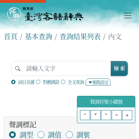
首頁
基本查詢
查詢結果列表
內文
檢 索
詞目音讀
對應國語
全文查詢
進階設定
聲調符號小鍵盤
ˊ
ˇ
ˋ
^
+
聲調標記
調型
調值
調號