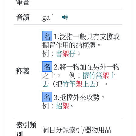
筆畫
ˋ
音讀
ga
名
1.泛指一般具有支撐或
擱置作用的結構體。
例：
書
架
仔
。
名
2.將一物加在另外一物
釋義
之上。
例：
摎
竹篙
架
上
去
（把
竹
竿
架
上去
）。
名
3.抵擋外來攻勢。
例：
招
架
。
索引類
詞目分類索引/器物用品
別