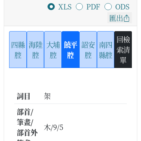
XLS
PDF
ODS
匯出
回檢
四縣
海陸
大埔
饒平
詔安
南四
索清
腔
腔
腔
腔
腔
縣腔
單
詞目
架
部首/
筆畫/
木/9/5
部首外