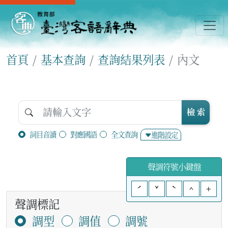
首頁
基本查詢
查詢結果列表
內文
檢 索
詞目音讀
對應國語
全文查詢
進階設定
聲調符號小鍵盤
ˊ
ˇ
ˋ
^
+
聲調標記
調型
調值
調號