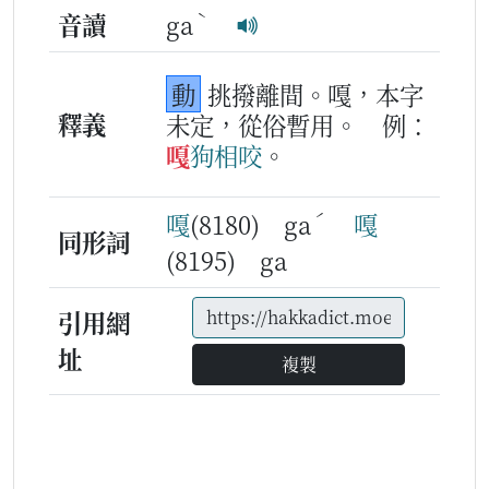
ˋ
音讀
ga
動
挑撥離間。嘎，本字
釋義
未定，從俗暫用。
例：
嘎
狗
相
咬
。
ˊ
嘎
(8180) ga
嘎
同形詞
(8195) ga
引用網
址
複製