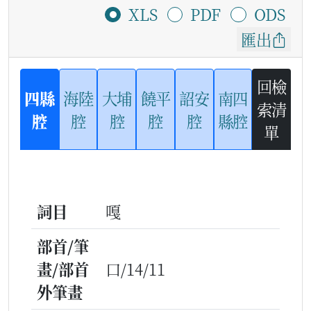
XLS
PDF
ODS
匯出
回檢
四縣
海陸
大埔
饒平
詔安
南四
索清
腔
腔
腔
腔
腔
縣腔
單
詞目
嘎
部首/筆
畫/部首
口/14/11
外筆畫