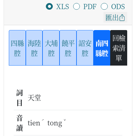
XLS
PDF
ODS
匯出
回檢
四縣
海陸
大埔
饒平
詔安
南四
索清
腔
腔
腔
腔
腔
縣腔
單
詞
天堂
目
音
ˊ
ˇ
tien
tong
讀