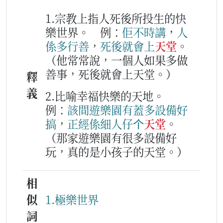
1.宗教上指人死後所投生的快
樂世界。
例：
佢
不時
講
，
人
係
多
行善
，
死
後
就
會
上
天堂
。
（他常常說，一個人如果多做
善事，死後就會上天堂。）
釋
義
2.比喻幸福快樂的天地。
例：
該
間
遊
樂
園
有
蓋多
設備
好
搞
，
正經
係
細人仔
个
天堂
。
（那家遊樂園有很多設備好
玩，真的是小孩子的天堂。）
相
似
1.極樂世界
詞