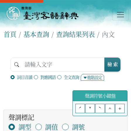
首頁
基本查詢
查詢結果列表
內文
檢 索
詞目音讀
對應國語
全文查詢
進階設定
聲調符號小鍵盤
ˊ
ˇ
ˋ
^
+
聲調標記
調型
調值
調號