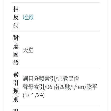
相
反
地獄
詞
對
應
天堂
國
語
索
詞目分類索引/宗教民俗
引
聲母索引/06 南四縣/t/ien/陰平
類
(1/ˊ/24)
別