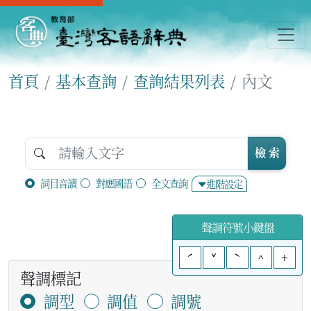
首頁
基本查詢
查詢結果列表
內文
檢 索
詞目音讀
對應國語
全文查詢
進階設定
聲調符號小鍵盤
ˊ
ˇ
ˋ
^
+
聲調標記
調型
調值
調號