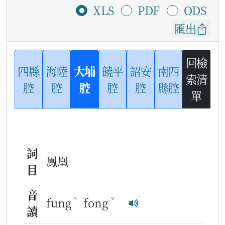
XLS
PDF
ODS
匯出
回檢
四縣
海陸
大埔
饒平
詔安
南四
索清
腔
腔
腔
腔
腔
縣腔
單
詞
鳳凰
目
音
ˋ
ˇ
fung
fong
讀