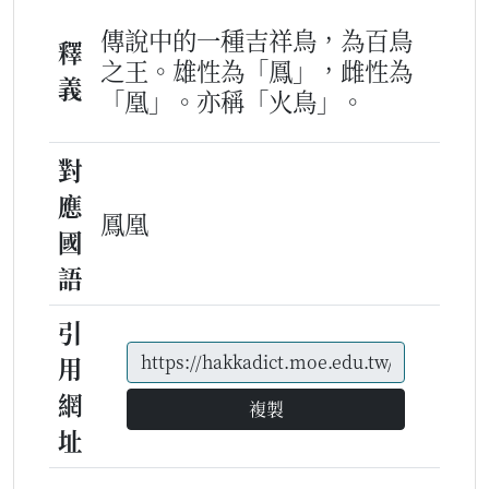
傳說中的一種吉祥鳥，為百鳥
釋
之王。雄性為「鳳」，雌性為
義
「凰」。亦稱「火鳥」。
對
應
鳳凰
國
語
引
用
網
複製
址