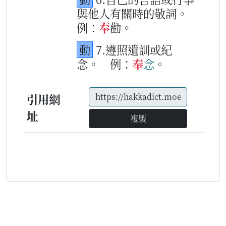
與他人有關時的敬詞。
例：
奉
勸。
動
7.遵照遺訓或紀
念。
例：
奉
念
。
引用網
址
複製