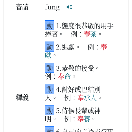
音讀
fung
動
1.態度很恭敬的用手
捧著。
例：
奉
茶
。
動
2.進獻。
例：
奉
獻
。
動
3.恭敬的接受。
例：
奉
命
。
動
4.討好或巴結別
釋義
人。
例：
奉
承
人
。
動
5.侍候長輩或神
明。
例：
奉
養
。
動
6.自己的言語或行事