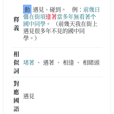
動
遇見、碰到。
例：
前幾日
𠊎
在
街項
逢著
當多
年
無
看著
个
釋
國中
同學
。
（前幾天我在街上
義
遇見很多年不見的國中同
學。）
相
似
堵著
、 遇著 、 相逢 、 相睹頭
詞
對
應
遇見
國
語