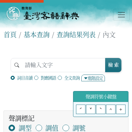
首頁
基本查詢
查詢結果列表
內文
檢 索
詞目音讀
對應國語
全文查詢
進階設定
聲調符號小鍵盤
ˊ
ˇ
ˋ
^
+
聲調標記
調型
調值
調號