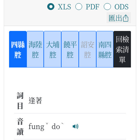
XLS
PDF
ODS
匯出
回檢
四縣
海陸
大埔
饒平
詔安
南四
索清
腔
腔
腔
腔
腔
縣腔
單
詞
逢著
目
音
ˇ
ˋ
fung
do
讀