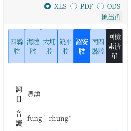
XLS
PDF
ODS
匯出
回檢
四縣
海陸
大埔
饒平
詔安
南四
索清
腔
腔
腔
腔
腔
縣腔
單
詞
豐湧
目
音
ˇ
^
fung
rhung
讀