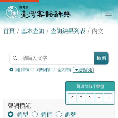
首頁
基本查詢
查詢結果列表
內文
檢 索
詞目音讀
對應國語
全文查詢
進階設定
聲調符號小鍵盤
ˊ
ˇ
ˋ
^
+
聲調標記
調型
調值
調號