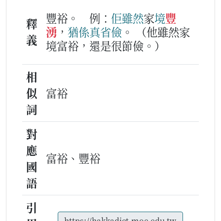
豐裕。
例：
佢
雖然
家
境
豐
釋
湧
，
猶係
真
省儉
。
（他雖然家
義
境富裕，還是很節儉。）
相
似
富裕
詞
對
應
富裕、豐裕
國
語
引