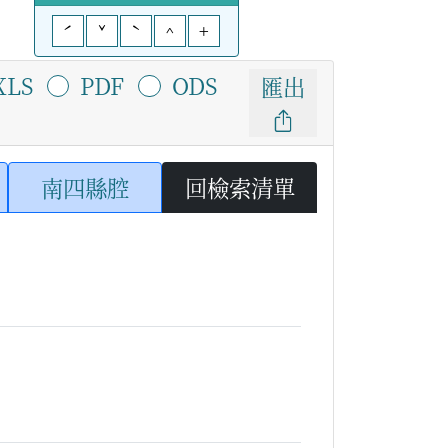
ˊ
ˇ
ˋ
^
+
XLS
PDF
ODS
匯出
南四縣腔
回檢索清單