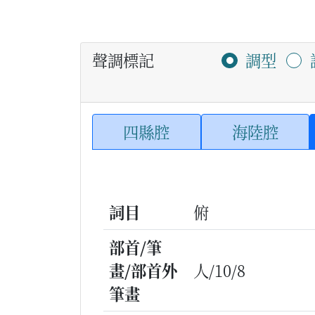
聲調標記
調型
四縣腔
海陸腔
詞目
俯
部首/筆
畫/部首外
人/10/8
筆畫