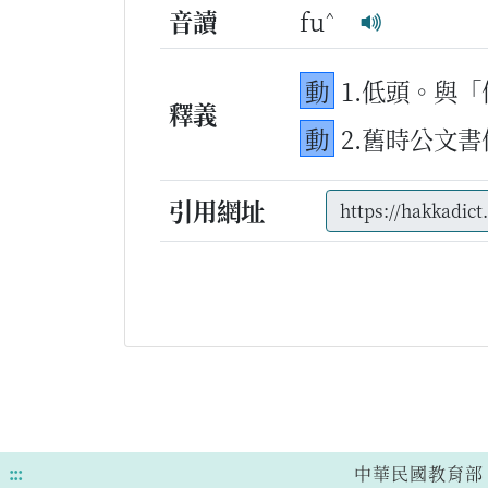
^
音讀
fu
動
1.低頭。與
釋義
動
2.舊時公文
引用網址
:::
中華民國教育部 版權所有