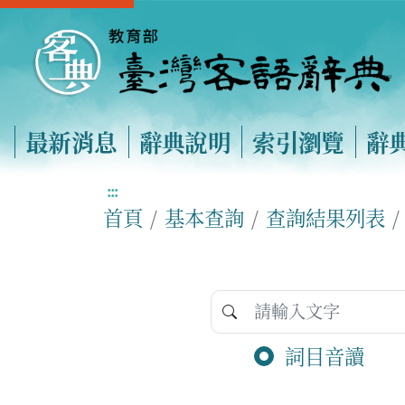
最新消息
辭典說明
索引瀏覽
辭
:::
首頁
基本查詢
查詢結果列表
詞目音讀