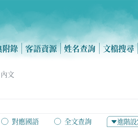
典附錄
客語資源
姓名查詢
文檔搜尋
內文
對應國語
全文查詢
進階設