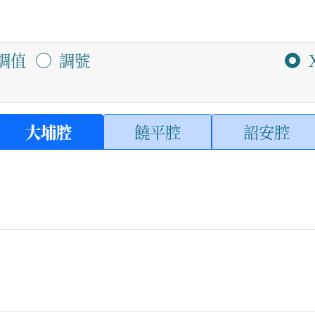
調值
調號
大埔腔
饒平腔
詔安腔