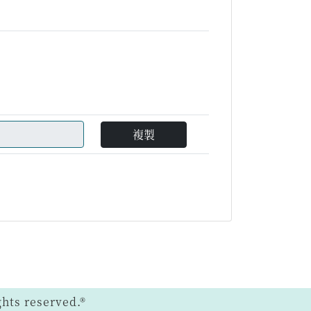
複製
ts reserved.®