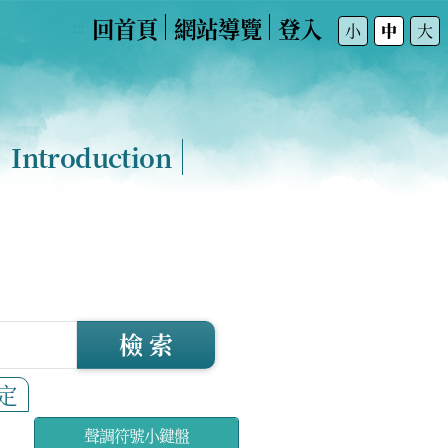
回首頁
網站導覽
登入
:::
小
中
大
Introduction
檢 索
定
聲調符號小鍵盤