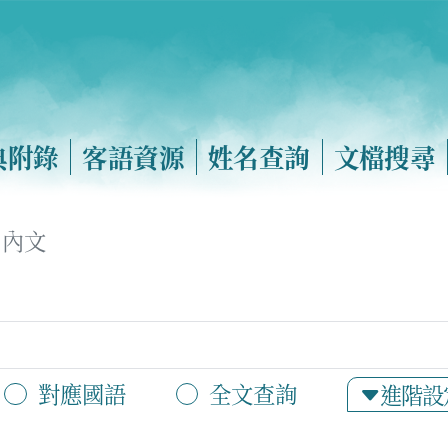
典附錄
客語資源
姓名查詢
文檔搜尋
內文
對應國語
全文查詢
進階設