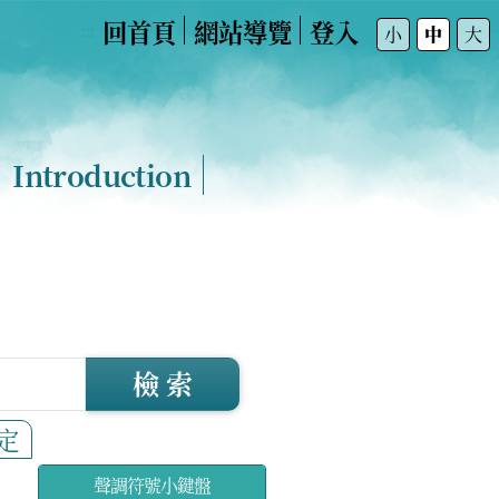
回首頁
網站導覽
登入
:::
小
中
大
Introduction
檢 索
定
聲調符號小鍵盤