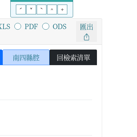
ˊ
ˇ
ˋ
^
+
XLS
PDF
ODS
匯出
南四縣腔
回檢索清單