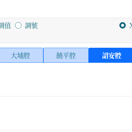
調值
調號
大埔腔
饒平腔
詔安腔