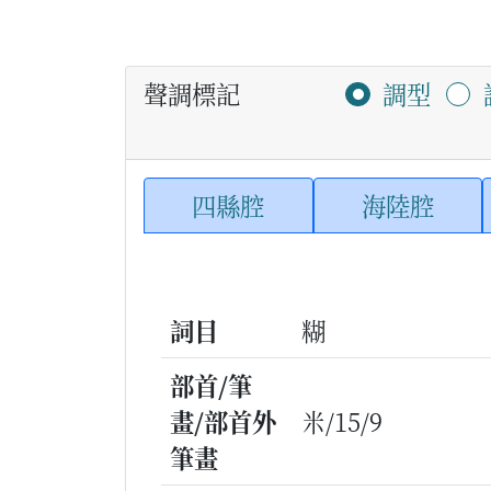
聲調標記
調型
四縣腔
海陸腔
詞目
糊
部首/筆
畫/部首外
米/15/9
筆畫