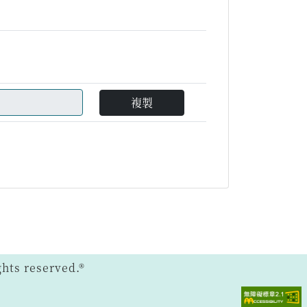
複製
ts reserved.®