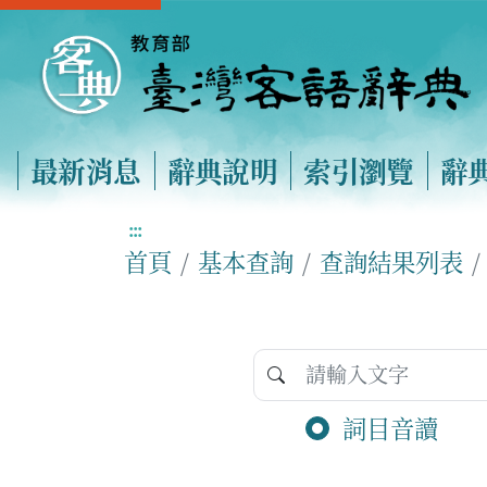
最新消息
辭典說明
索引瀏覽
辭
:::
首頁
基本查詢
查詢結果列表
詞目音讀