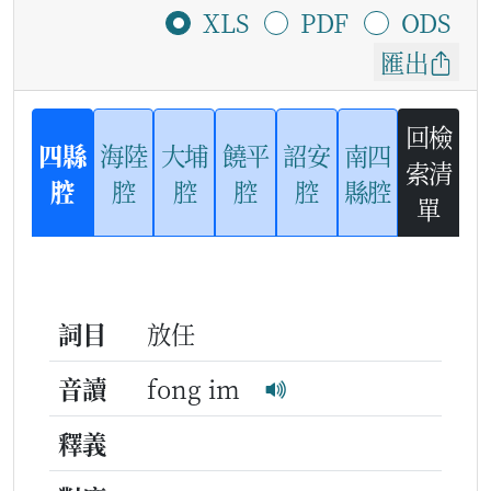
XLS
PDF
ODS
匯出
回檢
四縣
海陸
大埔
饒平
詔安
南四
索清
腔
腔
腔
腔
腔
縣腔
單
詞目
放任
音讀
fong im
釋義