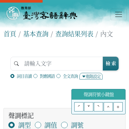
首頁
基本查詢
查詢結果列表
內文
檢 索
詞目音讀
對應國語
全文查詢
進階設定
聲調符號小鍵盤
ˊ
ˇ
ˋ
^
+
聲調標記
調型
調值
調號