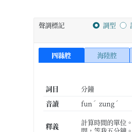
聲調標記
調型
四縣腔
海陸腔
詞目
分鐘
ˊ
ˊ
音讀
fun
zung
計算時間的單位
釋義
間，等我五分鐘