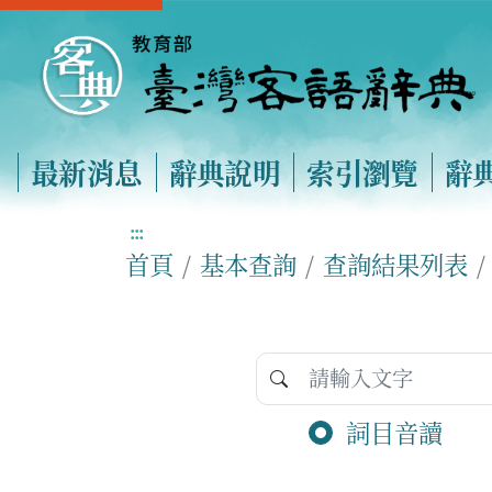
最新消息
辭典說明
索引瀏覽
辭
:::
首頁
基本查詢
查詢結果列表
詞目音讀