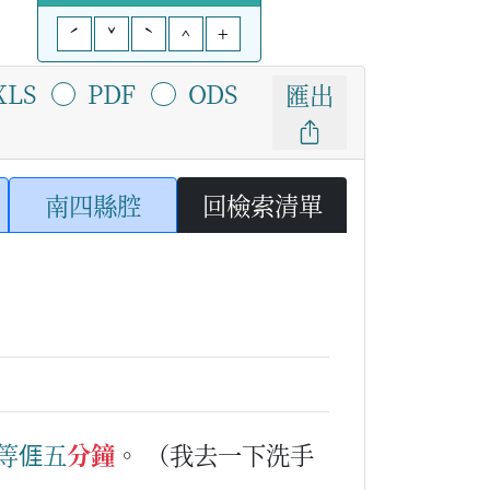
ˊ
ˇ
ˋ
^
+
XLS
PDF
ODS
匯出
南四縣腔
回檢索清單
等
𠊎
五
分鐘
。
（我去一下洗手