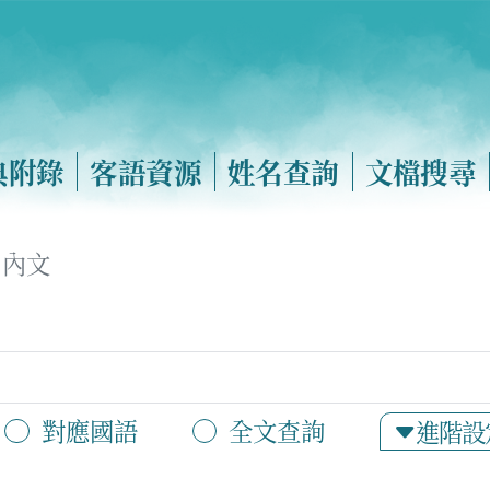
典附錄
客語資源
姓名查詢
文檔搜尋
內文
對應國語
全文查詢
進階設