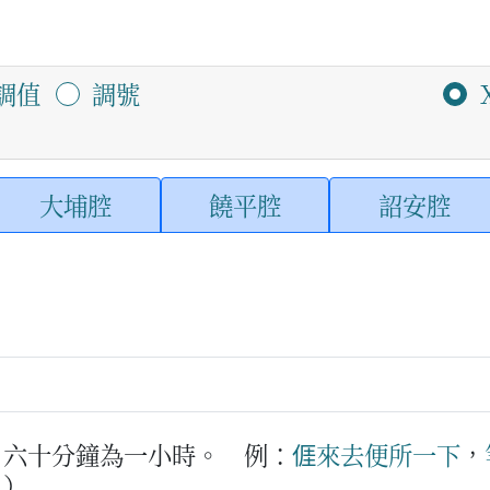
調值
調號
大埔腔
饒平腔
詔安腔
。六十分鐘為一小時。
例：
𠊎
來去
便所
一下
，
。）