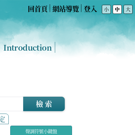
回首頁
網站導覽
登入
:::
小
中
大
Introduction
檢 索
定
聲調符號小鍵盤