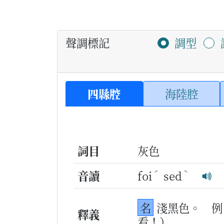
聲調標記
調型
四縣腔
海陸腔
詞目
灰色
ˊ
ˋ
音讀
foi
sed
名
淺黑色。
例
釋義
看！）