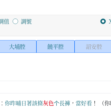
調值
調號
大埔腔
饒平腔
詔安腔
：
你
昨晡日
著
該
條
灰色
个
長褲
，
當好
看
！
（你