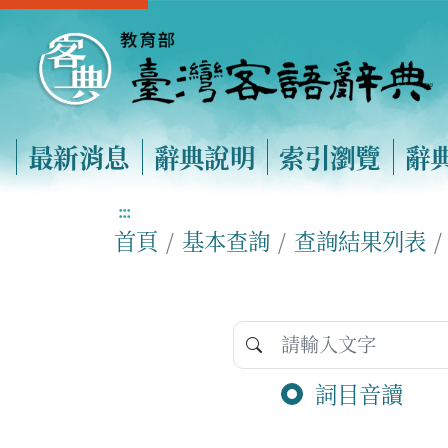
最新消息
辭典說明
索引瀏覽
辭
:::
首頁
基本查詢
查詢結果列表
詞目音讀