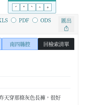
ˊ
ˇ
ˋ
^
+
XLS
PDF
ODS
匯出
南四縣腔
回檢索清單
昨天穿那條灰色長褲，很好