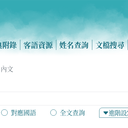
典附錄
客語資源
姓名查詢
文檔搜尋
內文
對應國語
全文查詢
進階設