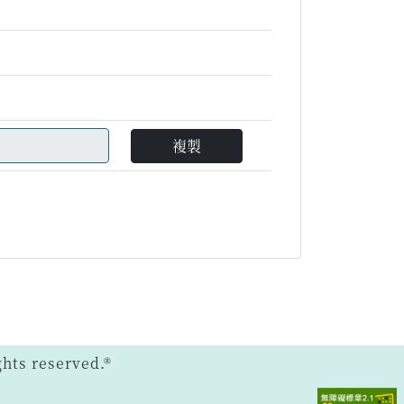
複製
ts reserved.®