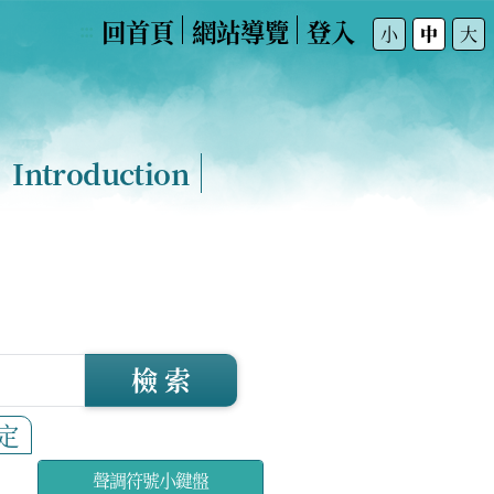
回首頁
網站導覽
登入
:::
小
中
大
Introduction
檢 索
定
聲調符號小鍵盤