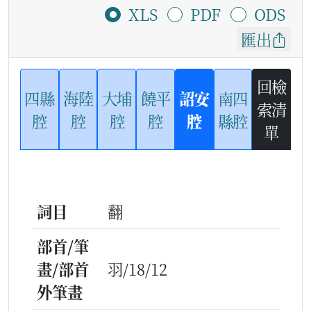
XLS
PDF
ODS
匯出
回檢
四縣
海陸
大埔
饒平
詔安
南四
索清
腔
腔
腔
腔
腔
縣腔
單
詞目
翻
部首/筆
畫/部首
羽/18/12
外筆畫