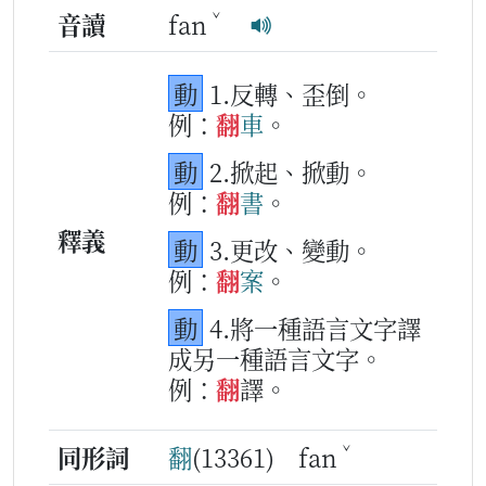
ˇ
音讀
fan
動
1.反轉、歪倒。
例：
翻
車
。
動
2.掀起、掀動。
例：
翻
書
。
釋義
動
3.更改、變動。
例：
翻
案
。
動
4.將一種語言文字譯
成另一種語言文字。
例：
翻
譯。
ˇ
同形詞
翻
(13361) fan