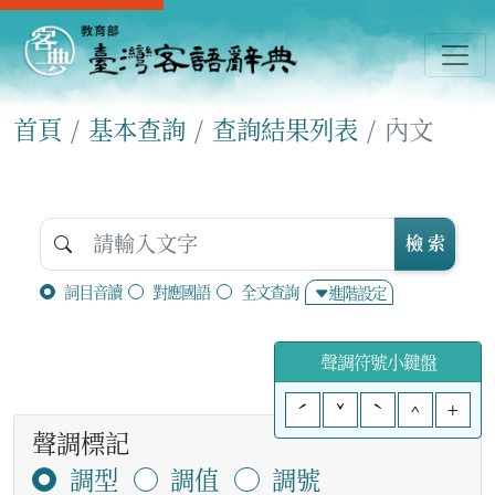
首頁
基本查詢
查詢結果列表
內文
檢 索
詞目音讀
對應國語
全文查詢
進階設定
聲調符號小鍵盤
ˊ
ˇ
ˋ
^
+
聲調標記
調型
調值
調號