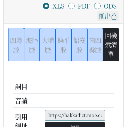
XLS
PDF
ODS
匯出
回檢
四縣
海陸
大埔
饒平
詔安
南四
索清
腔
腔
腔
腔
腔
縣腔
單
詞目
音讀
引用
網址