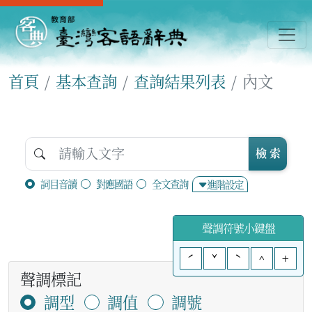
首頁
基本查詢
查詢結果列表
內文
檢 索
詞目音讀
對應國語
全文查詢
進階設定
聲調符號小鍵盤
ˊ
ˇ
ˋ
^
+
聲調標記
調型
調值
調號