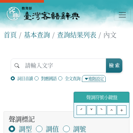
首頁
基本查詢
查詢結果列表
內文
檢 索
詞目音讀
對應國語
全文查詢
進階設定
聲調符號小鍵盤
ˊ
ˇ
ˋ
^
+
聲調標記
調型
調值
調號