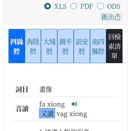
XLS
PDF
ODS
匯出
回檢
四縣
海陸
大埔
饒平
詔安
南四
索清
腔
腔
腔
腔
腔
縣腔
單
詞目
畫像
fa xiong
音讀
又讀
vag xiong