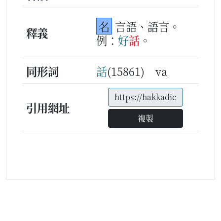
名
言語、語言。
釋義
例：
好
話
。
同形詞
話
(15861) va
引用網址
複製