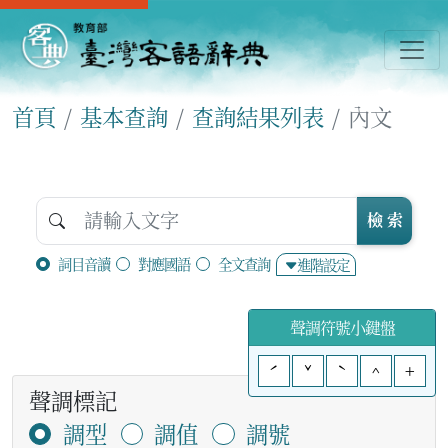
首頁
基本查詢
查詢結果列表
內文
檢 索
詞目音讀
對應國語
全文查詢
進階設定
聲調符號小鍵盤
ˊ
ˇ
ˋ
^
+
聲調標記
調型
調值
調號