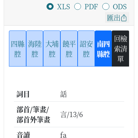
XLS
PDF
ODS
匯出
回檢
四縣
海陸
大埔
饒平
詔安
南四
索清
腔
腔
腔
腔
腔
縣腔
單
詞目
話
部首/筆畫/
言/13/6
部首外筆畫
音讀
fa