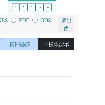
ˊ
ˇ
ˋ
^
+
XLS
PDF
ODS
匯出
南四縣腔
回檢索清單