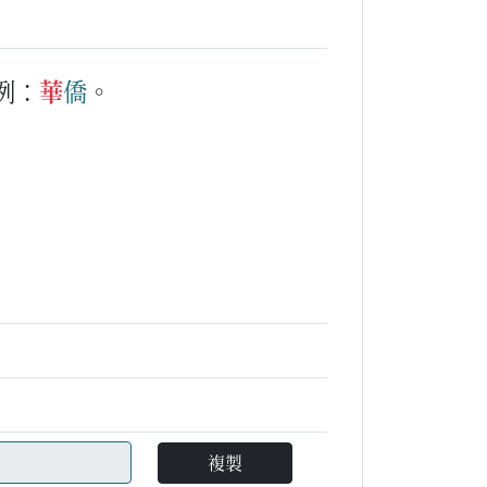
例：
華
僑
。
複製