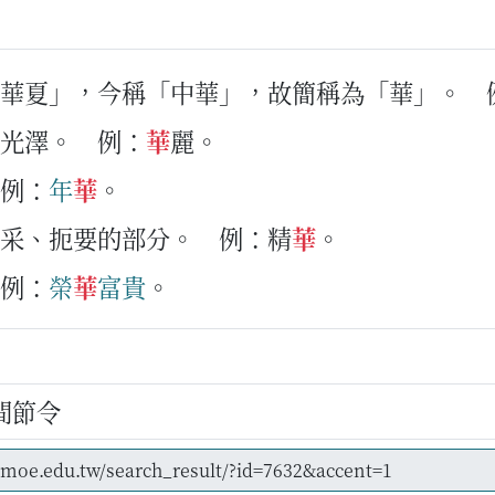
「華夏」，今稱「中華」，故簡稱為「華」。
、光澤。
例：
華
麗。
例：
年
華
。
精采、扼要的部分。
例：精
華
。
例：
榮
華
富貴
。
間節令