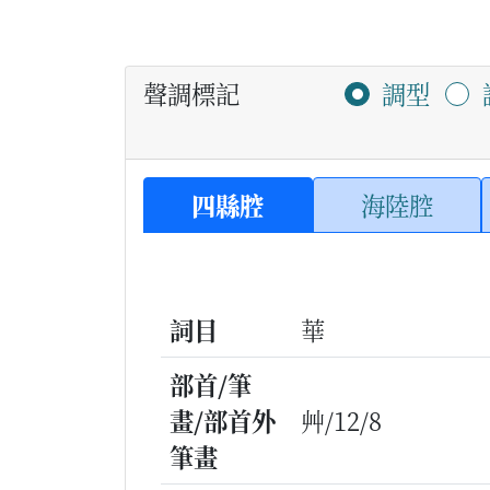
聲調標記
調型
四縣腔
海陸腔
詞目
華
部首/筆
畫/部首外
艸/12/8
筆畫