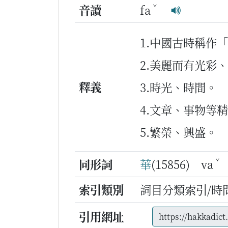
ˇ
音讀
fa
1.中國古時稱作
2.美麗而有光彩
釋義
3.時光、時間。
4.文章、事物等
5.繁榮、興盛。
ˇ
同形詞
華
(15856) va
索引類別
詞目分類索引/時
引用網址