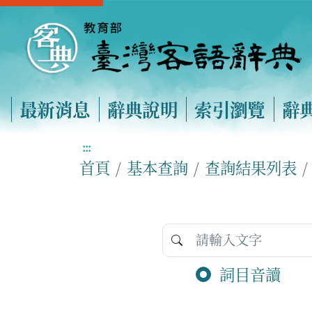
最新消息
辭典說明
索引瀏覽
辭
:::
首頁
基本查詢
查詢結果列表
詞目音讀