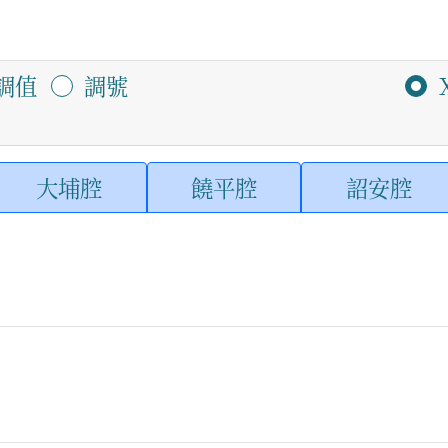
調值
調號
大埔腔
饒平腔
詔安腔