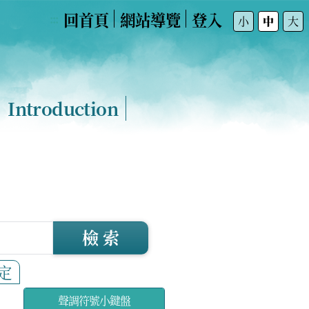
回首頁
網站導覽
登入
:::
小
中
大
Introduction
檢 索
定
聲調符號小鍵盤