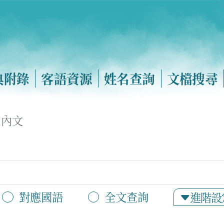
典附錄
客語資源
姓名查詢
文檔搜尋
內文
對應國語
全文查詢
進階設