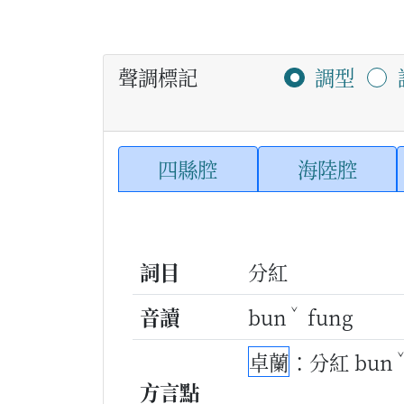
聲調標記
調型
四縣腔
海陸腔
詞目
分紅
ˇ
音讀
bun
fung
卓蘭
：分紅 bun
方言點