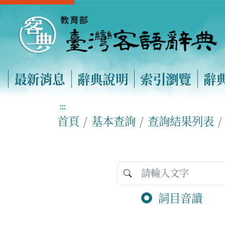
最新消息
辭典說明
索引瀏覽
辭
:::
首頁
基本查詢
查詢結果列表
詞目音讀