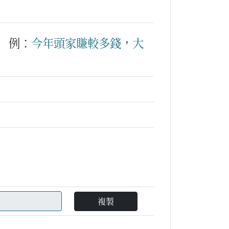
例：
今年
頭家
賺
較
多
錢
，
大
）
複製