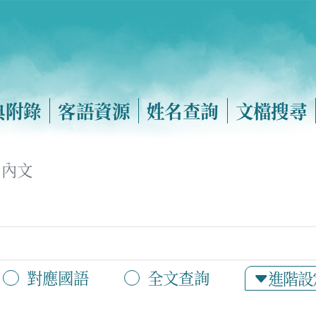
典附錄
客語資源
姓名查詢
文檔搜尋
內文
對應國語
全文查詢
進階設