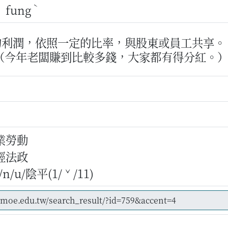
ˇ
ˋ
fung
的利潤，依照一定的比率，與股東或員工共享。
（今年老闆賺到比較多錢，大家都有得分紅。
業勞動
經法政
/u/陰平(1/ˇ/11)