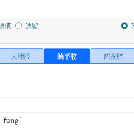
調值
調號
大埔腔
饒平腔
詔安腔
ˇ
ˋ
fung