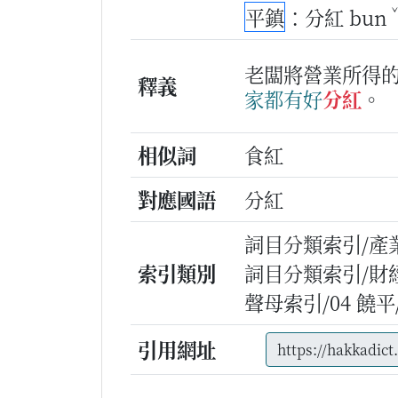
平鎮
：分紅 bun
老闆將營業所得
釋義
家
都
有
好
分紅
。
相似詞
食紅
對應國語
分紅
詞目分類索引/產
索引類別
詞目分類索引/財
聲母索引/04 饒平/n
引用網址