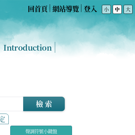
回首頁
網站導覽
登入
:::
小
中
大
Introduction
檢 索
定
聲調符號小鍵盤