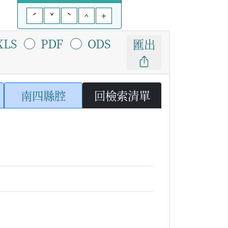
ˊ
ˇ
ˋ
^
+
XLS
PDF
ODS
匯出
南四縣腔
回檢索清單