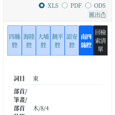
XLS
PDF
ODS
匯出
回檢
四縣
海陸
大埔
饒平
詔安
南四
索清
腔
腔
腔
腔
腔
縣腔
單
詞目
東
部首/
筆畫/
部首
木/8/4