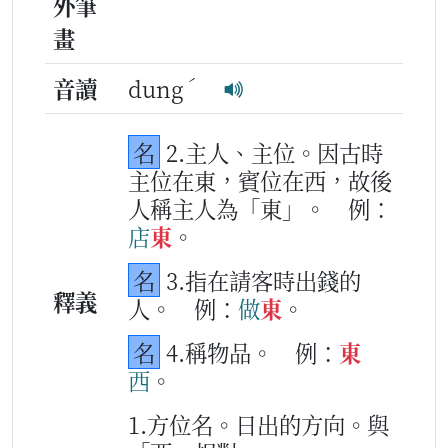
外筆
畫
ˊ
音讀
dung
名
2.主人、主位。因古時
主位在東，賓位在西，故後
人稱主人為「東」。
例：
店
東
。
名
3.指在請客時出錢的
釋義
人。
例：
做
東
。
名
4.稱物品。
例：
東
西
。
1.方位名。日出的方向。與