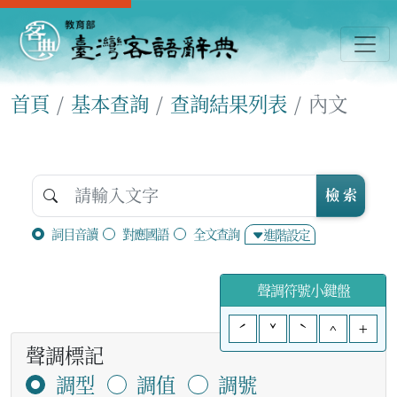
首頁
基本查詢
查詢結果列表
內文
檢 索
詞目音讀
對應國語
全文查詢
進階設定
聲調符號小鍵盤
ˊ
ˇ
ˋ
^
+
聲調標記
調型
調值
調號