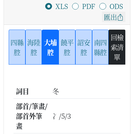
XLS
PDF
ODS
匯出
回檢
四縣
海陸
大埔
饒平
詔安
南四
索清
腔
腔
腔
腔
腔
縣腔
單
詞目
冬
部首/筆畫/
部首外筆
冫/5/3
畫