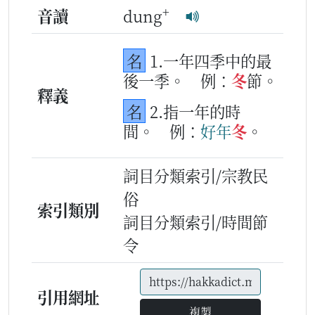
+
音讀
dung
名
1.一年四季中的最
後一季。
例：
冬
節。
釋義
名
2.指一年的時
間。
例：
好
年
冬
。
詞目分類索引/宗教民
俗
索引類別
詞目分類索引/時間節
令
引用網址
複製