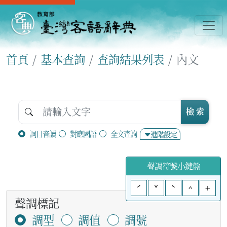
首頁
基本查詢
查詢結果列表
內文
檢 索
詞目音讀
對應國語
全文查詢
進階設定
聲調符號小鍵盤
ˊ
ˇ
ˋ
^
+
聲調標記
調型
調值
調號