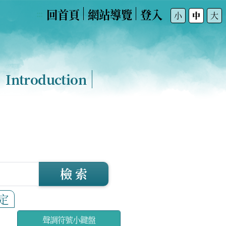
回首頁
網站導覽
登入
:::
小
中
大
Introduction
檢 索
定
聲調符號小鍵盤