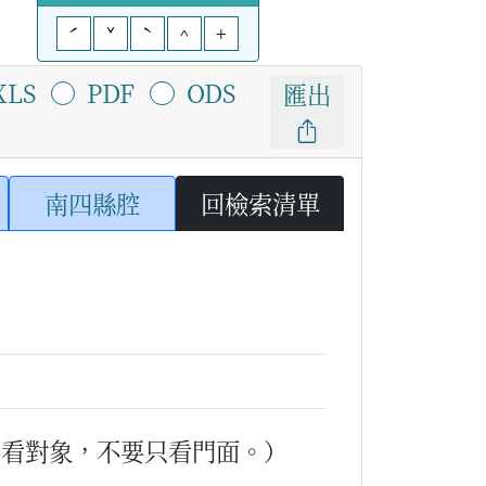
ˊ
ˇ
ˋ
^
+
XLS
PDF
ODS
匯出
南四縣腔
回檢索清單
要看對象，不要只看門面。）