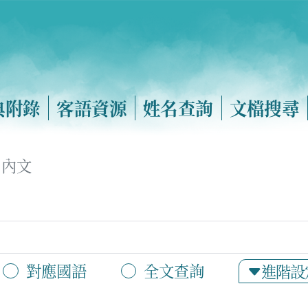
典附錄
客語資源
姓名查詢
文檔搜尋
內文
對應國語
全文查詢
進階設