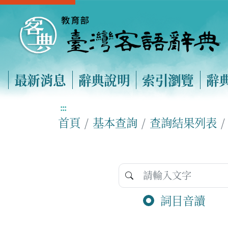
最新消息
辭典說明
索引瀏覽
辭
:::
首頁
基本查詢
查詢結果列表
詞目音讀