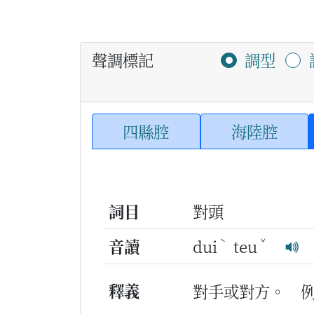
聲調標記
調型
四縣腔
海陸腔
詞目
對頭
ˋ
ˇ
音讀
dui
teu
釋義
對手或對方。