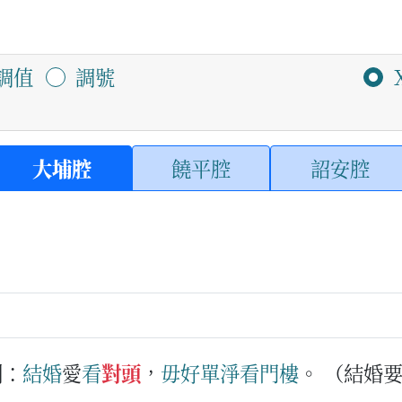
調值
調號
大埔腔
饒平腔
詔安腔
例：
結婚
愛
看
對頭
，
毋好
單淨
看
門樓
。
（結婚