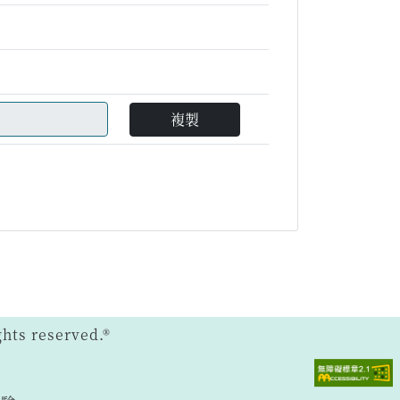
複製
ts reserved.®