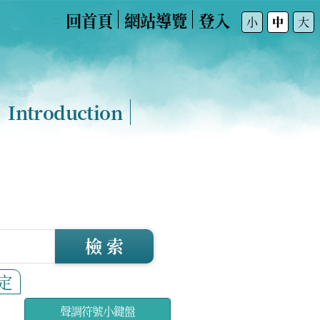
回首頁
網站導覽
登入
:::
小
中
大
Introduction
檢 索
定
聲調符號小鍵盤