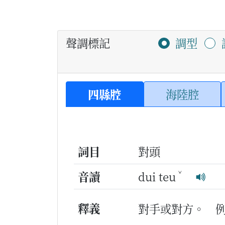
聲調標記
調型
四縣腔
海陸腔
詞目
對頭
ˇ
音讀
dui teu
釋義
對手或對方。