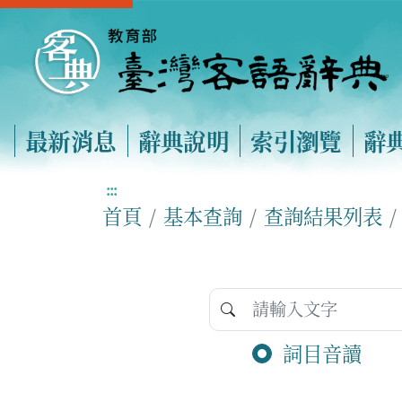
最新消息
辭典說明
索引瀏覽
辭
:::
首頁
基本查詢
查詢結果列表
詞目音讀