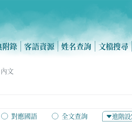
典附錄
客語資源
姓名查詢
文檔搜尋
內文
對應國語
全文查詢
進階設