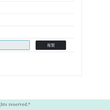
複製
ts reserved.®