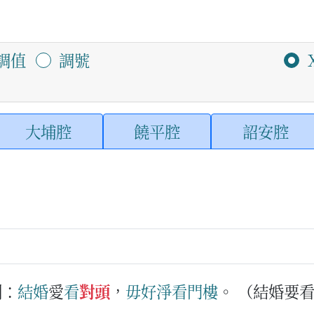
調值
調號
大埔腔
饒平腔
詔安腔
例：
結婚
愛
看
對頭
，
毋好
淨
看
門樓
。
（結婚要