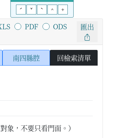
ˊ
ˇ
ˋ
^
+
XLS
PDF
ODS
匯出
南四縣腔
回檢索清單
看對象，不要只看門面。）