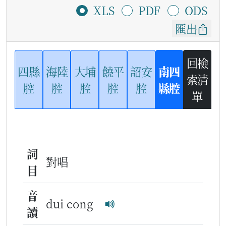
XLS
PDF
ODS
匯出
回檢
四縣
海陸
大埔
饒平
詔安
南四
索清
腔
腔
腔
腔
腔
縣腔
單
詞
對唱
目
音
dui cong
讀