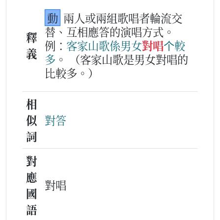
動
兩人或兩組歌唱者輪流交
替、互相應答的演唱方式。
釋
例：
客家
山歌
係
男
女
對唱
个
較
義
多
。
（客家山歌是男女對唱的
比較多。）
相
似
對答
詞
對
應
對唱
國
語