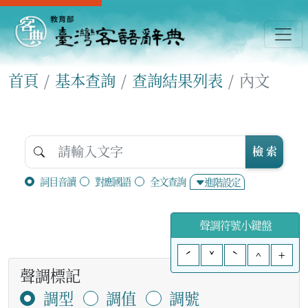
首頁
基本查詢
查詢結果列表
內文
檢 索
詞目音讀
對應國語
全文查詢
進階設定
聲調符號小鍵盤
ˊ
ˇ
ˋ
^
+
聲調標記
調型
調值
調號