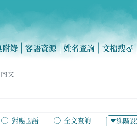
典附錄
客語資源
姓名查詢
文檔搜尋
內文
對應國語
全文查詢
進階設