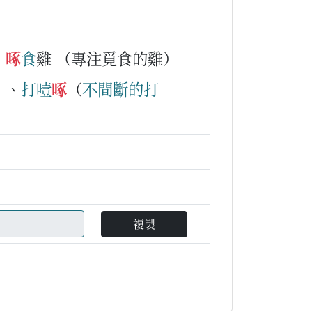
、
啄
食
雞
（專注覓食的雞）
）、
打噎
啄
（
不
間
斷
的
打
複製