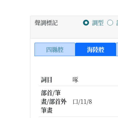
聲調標記
調型
四縣腔
海陸腔
詞目
啄
部首/筆
畫/部首外
口/11/8
筆畫