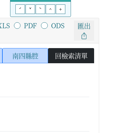
ˊ
ˇ
ˋ
^
+
XLS
PDF
ODS
匯出
南四縣腔
回檢索清單