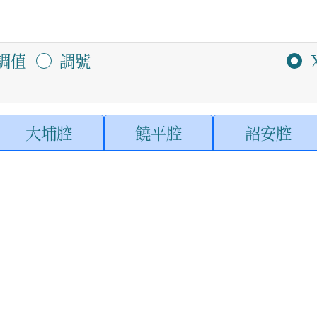
調值
調號
大埔腔
饒平腔
詔安腔