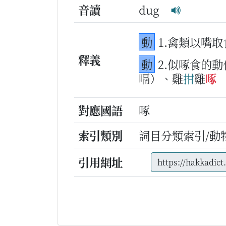
音讀
dug
動
1.禽類以嘴
釋義
動
2.似啄食的動
嗝）、雞
拑
雞
啄
對應國語
啄
索引類別
詞目分類索引/動
引用網址