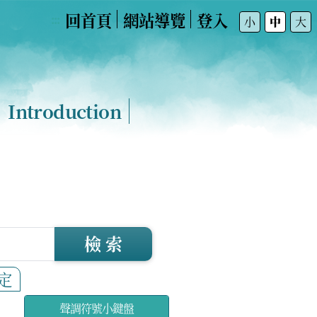
回首頁
網站導覽
登入
:::
小
中
大
Introduction
檢 索
定
聲調符號小鍵盤