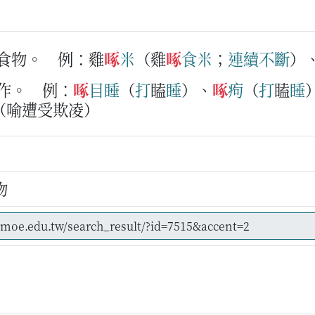
取食物。
例：雞
啄
米
（雞
啄
食米
；
連續
不
斷
）
作。
例：
啄
目
睡
（
打
瞌
睡
）、
啄
痀
（
打
瞌
睡
（喻遭受欺凌）
物