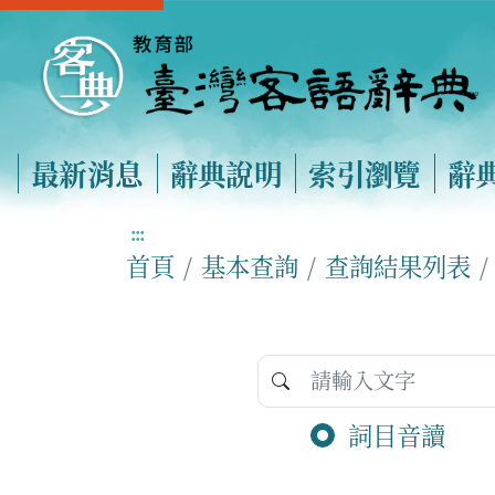
最新消息
辭典說明
索引瀏覽
辭
:::
首頁
基本查詢
查詢結果列表
詞目音讀