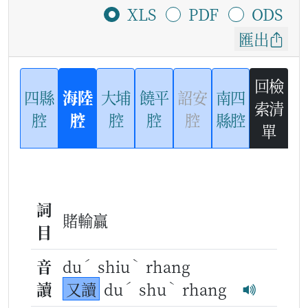
XLS
PDF
ODS
匯出
回檢
四縣
海陸
大埔
饒平
詔安
南四
索清
腔
腔
腔
腔
腔
縣腔
單
詞
賭輸贏
目
ˊ
ˋ
音
du
shiu
rhang
ˊ
ˋ
讀
又讀
du
shu
rhang