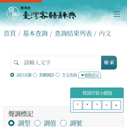
首頁
基本查詢
查詢結果列表
內文
檢 索
詞目音讀
對應國語
全文查詢
進階設定
聲調符號小鍵盤
ˊ
ˇ
ˋ
^
+
聲調標記
調型
調值
調號