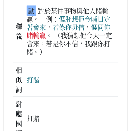
動
對於某件事物與他人賭輸
贏。
例：
𠊎
胚想
佢
今晡日
定
釋
著
會
來
，
若係
你
毋信
，
𠊎
同你
賭輸贏
。
（我猜想他今天一定
義
會來，若是你不信，我跟你打
賭。）
相
似
打賭
詞
對
應
打賭
國