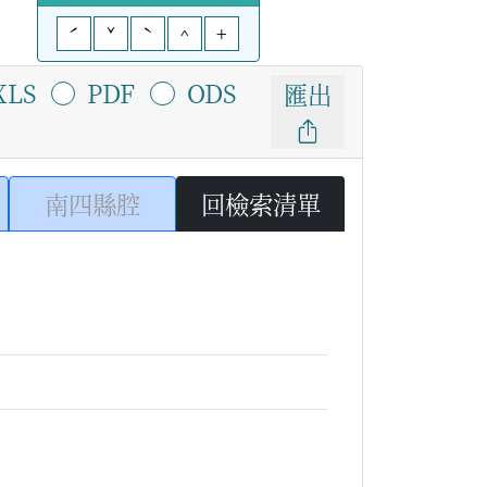
ˊ
ˇ
ˋ
^
+
XLS
PDF
ODS
匯出
南四縣腔
回檢索清單