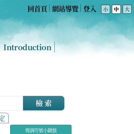
回首頁
網站導覽
登入
:::
小
中
大
Introduction
檢 索
定
聲調符號小鍵盤