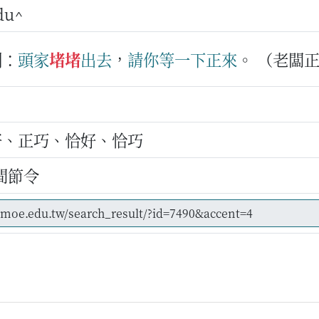
 du^
例：
頭家
堵堵
出去
，
請
你等
一下
正來
。
（老闆
好、正巧、恰好、恰巧
間節令