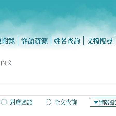
典附錄
客語資源
姓名查詢
文檔搜尋
內文
對應國語
全文查詢
進階設