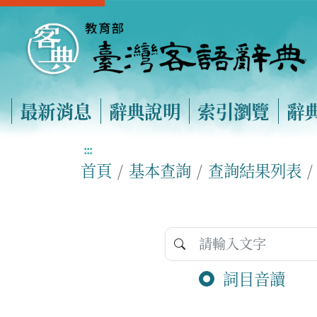
最新消息
辭典說明
索引瀏覽
辭
:::
首頁
基本查詢
查詢結果列表
詞目音讀