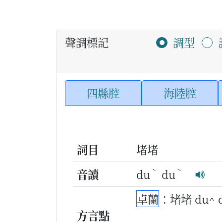
聲調標記
調型
四縣腔
海陸腔
詞目
堵堵
ˋ
ˋ
音讀
du
du
卓蘭
：堵堵 du^
方言點