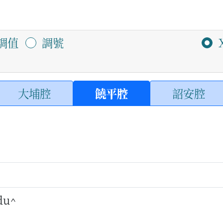
調值
調號
大埔腔
饒平腔
詔安腔
 du^