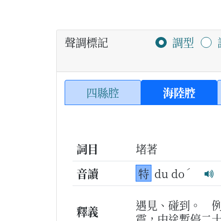
聲調標記
調型
四縣腔
海陸腔
詞目
堵著
ˊ
音讀
特
du do
遇見、碰到。
釋義
震，中途暫停二