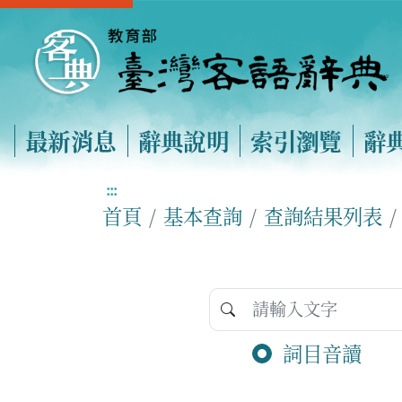
最新消息
辭典說明
索引瀏覽
辭
:::
首頁
基本查詢
查詢結果列表
詞目音讀