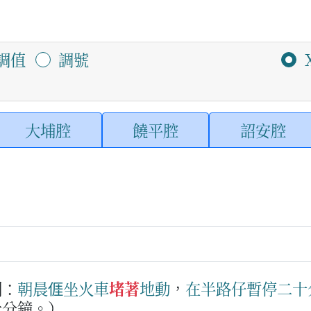
調值
調號
大埔腔
饒平腔
詔安腔
例：
朝晨
𠊎
坐
火車
堵著
地動
，
在
半路
仔
暫
停
二
十
十分鐘。）