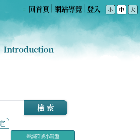
回首頁
網站導覽
登入
:::
小
中
大
Introduction
檢 索
定
聲調符號小鍵盤