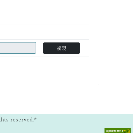
複製
ts reserved.®