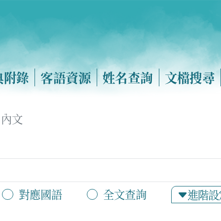
典附錄
客語資源
姓名查詢
文檔搜尋
內文
對應國語
全文查詢
進階設