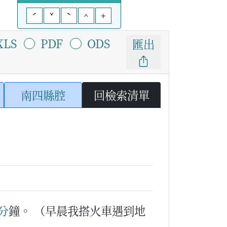
ˊ
ˇ
ˋ
^
+
XLS
PDF
ODS
匯出
南四縣腔
回檢索清單
分
鐘。
（早晨我搭火車遇到地