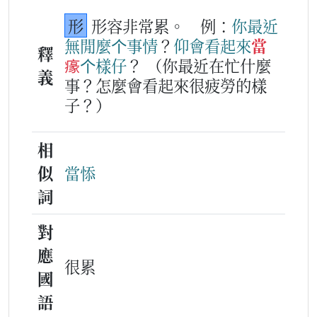
形
形容非常累。
例：
你
最
近
無閒
麼个
事情
？
仰會
看
起來
當
釋
𤸁
个
樣仔
？
（你最近在忙什麼
義
事？怎麼會看起來很疲勞的樣
子？）
相
似
當悿
詞
對
應
很累
國
語