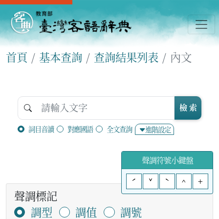
首頁
基本查詢
查詢結果列表
內文
檢 索
詞目音讀
對應國語
全文查詢
進階設定
聲調符號小鍵盤
ˊ
ˇ
ˋ
^
+
聲調標記
調型
調值
調號