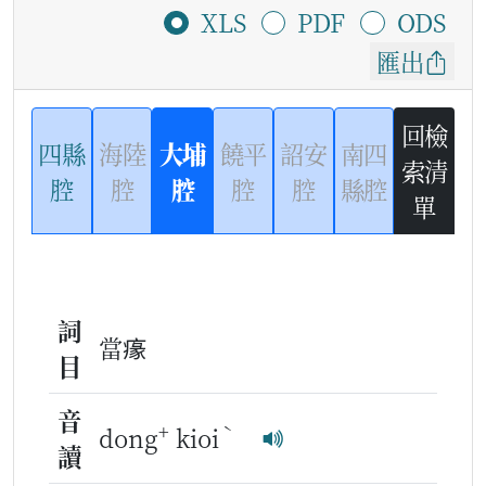
XLS
PDF
ODS
匯出
回檢
四縣
海陸
大埔
饒平
詔安
南四
索清
腔
腔
腔
腔
腔
縣腔
單
詞
當𤸁
目
音
+
ˋ
dong
kioi
讀