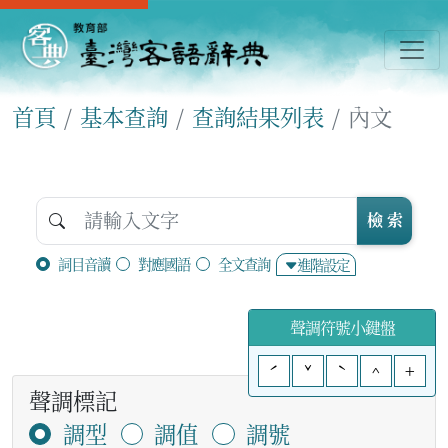
首頁
基本查詢
查詢結果列表
內文
檢 索
詞目音讀
對應國語
全文查詢
進階設定
聲調符號小鍵盤
ˊ
ˇ
ˋ
^
+
聲調標記
調型
調值
調號