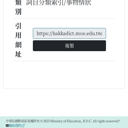
類
詞目分類索引/事物情狀
別
引
用
網
複製
址
中華民國教育部 版權所有 © 2023 Ministry of Education, R.O.C. All rights reserved.®
聯絡我們