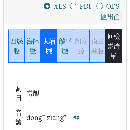
XLS
PDF
ODS
匯出
回檢
四縣
海陸
大埔
饒平
詔安
南四
索清
腔
腔
腔
腔
腔
縣腔
單
詞
當靚
目
音
+
+
dong
ziang
讀