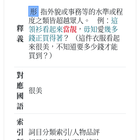
形
指外貌或事務等的水準或程
度之類皆超越眾人。
例：
這
釋
領
衫
看
起來
當靚
，
毋知
愛
幾多
錢
正
買
得著
？
（這件衣服看起
義
來很美，不知道要多少錢才能
買到？）
對
應
很美
國
語
索
引
詞目分類索引/人物品評