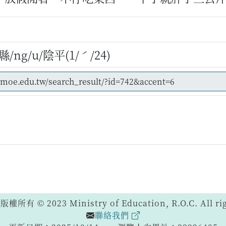
/ng/u/陰平(1/ˊ/24)
 © 2023 Ministry of Education, R.O.C. All righ
聯絡我們