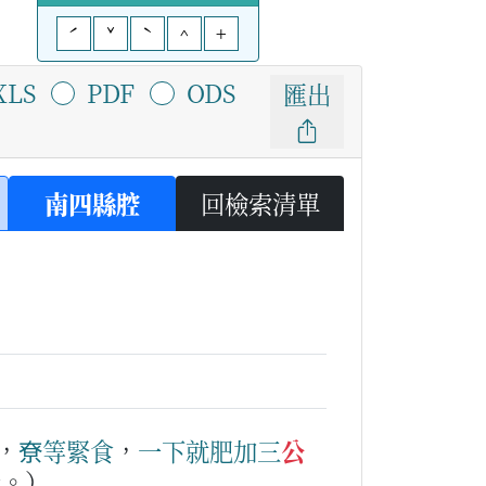
ˊ
ˇ
ˋ
^
+
XLS
PDF
ODS
匯出
南四縣腔
回檢索清單
，
尞
等
緊食
，
一下
就
肥
加
三
公
斤。）