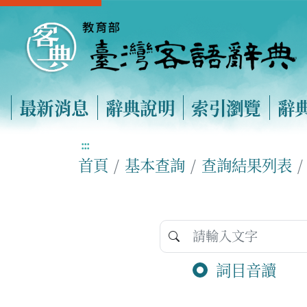
最新消息
辭典說明
索引瀏覽
辭
:::
首頁
基本查詢
查詢結果列表
詞目音讀