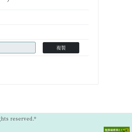
複製
ts reserved.®