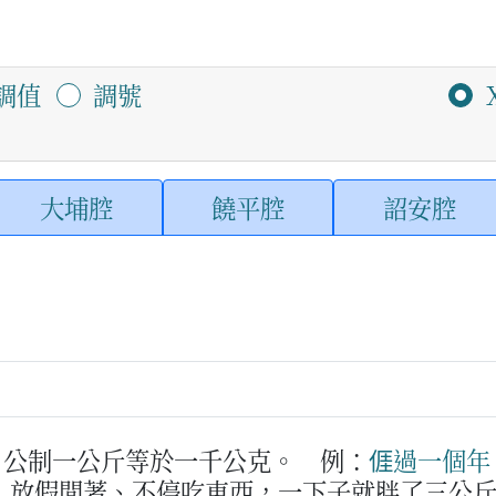
調值
調號
大埔腔
饒平腔
詔安腔
。公制一公斤等於一千公克。
例：
𠊎
過
一
個
年
，放假閒著、不停吃東西，一下子就胖了三公