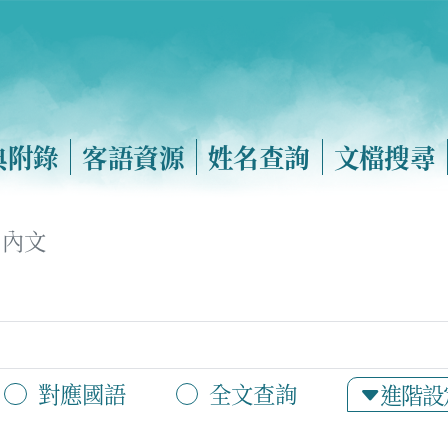
典附錄
客語資源
姓名查詢
文檔搜尋
內文
對應國語
全文查詢
進階設