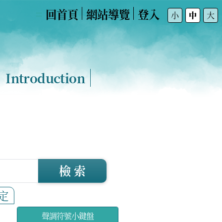
回首頁
網站導覽
登入
:::
小
中
大
Introduction
檢 索
定
聲調符號小鍵盤