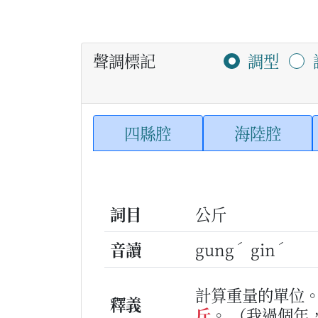
聲調標記
調型
四縣腔
海陸腔
詞目
公斤
ˊ
ˊ
音讀
gung
gin
計算重量的單位
釋義
斤
。
（我過個年