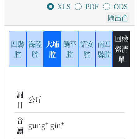
XLS
PDF
ODS
匯出
回檢
四縣
海陸
大埔
饒平
詔安
南四
索清
腔
腔
腔
腔
腔
縣腔
單
詞
公斤
目
音
+
+
gung
gin
讀