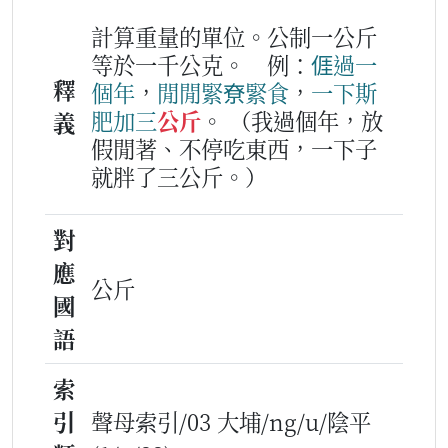
計算重量的單位。公制一公斤
等於一千公克。
例：
𠊎
過
一
釋
個
年
，
閒閒
緊
尞
緊食
，
一下
斯
肥
加
三
公斤
。
（我過個年，放
義
假閒著、不停吃東西，一下子
就胖了三公斤。）
對
應
公斤
國
語
索
引
聲母索引/03 大埔/ng/u/陰平