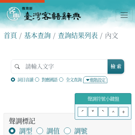
首頁
基本查詢
查詢結果列表
內文
檢 索
詞目音讀
對應國語
全文查詢
進階設定
聲調符號小鍵盤
ˊ
ˇ
ˋ
^
+
聲調標記
調型
調值
調號