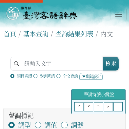
首頁
基本查詢
查詢結果列表
內文
檢 索
詞目音讀
對應國語
全文查詢
進階設定
聲調符號小鍵盤
ˊ
ˇ
ˋ
^
+
聲調標記
調型
調值
調號