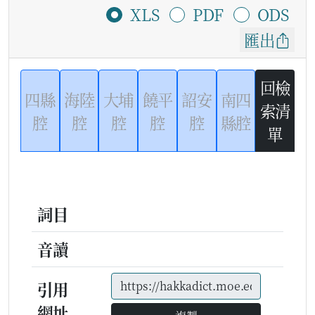
XLS
PDF
ODS
匯出
回檢
四縣
海陸
大埔
饒平
詔安
南四
索清
腔
腔
腔
腔
腔
縣腔
單
詞目
音讀
引用
網址