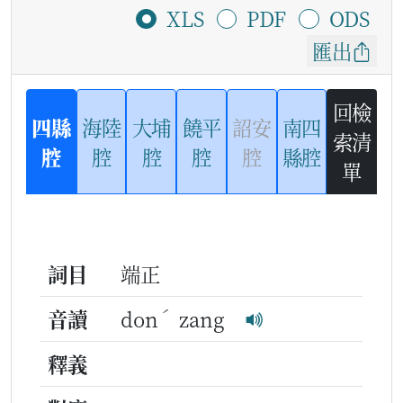
XLS
PDF
ODS
匯出
回檢
四縣
海陸
大埔
饒平
詔安
南四
索清
腔
腔
腔
腔
腔
縣腔
單
詞目
端正
ˊ
音讀
don
zang
釋義