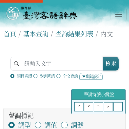
首頁
基本查詢
查詢結果列表
內文
檢 索
詞目音讀
對應國語
全文查詢
進階設定
聲調符號小鍵盤
ˊ
ˇ
ˋ
^
+
聲調標記
調型
調值
調號