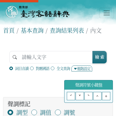
首頁
基本查詢
查詢結果列表
內文
檢 索
詞目音讀
對應國語
全文查詢
進階設定
聲調符號小鍵盤
ˊ
ˇ
ˋ
^
+
聲調標記
調型
調值
調號