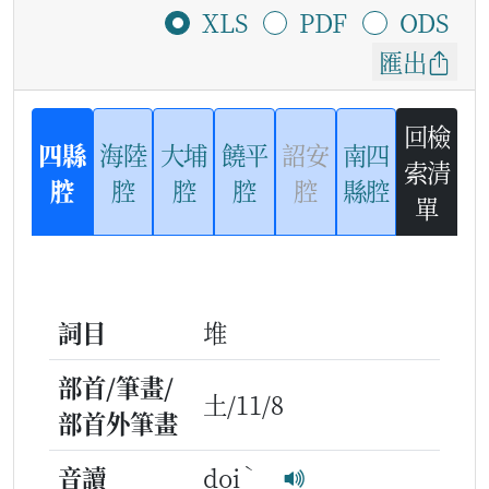
XLS
PDF
ODS
匯出
回檢
四縣
海陸
大埔
饒平
詔安
南四
索清
腔
腔
腔
腔
腔
縣腔
單
詞目
堆
部首/筆畫/
土/11/8
部首外筆畫
ˋ
音讀
doi