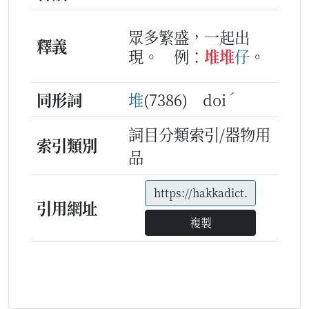
眾多繁盛，一起出
釋義
現。
例：
堆
堆
仔
。
ˊ
同形詞
堆
(7386) doi
詞目分類索引/器物用
索引類別
品
引用網址
複製