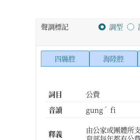
聲調標記
調型
四縣腔
海陸腔
詞目
公費
ˊ
音讀
gung
fi
由公家或團體所
釋義
育部每年都有公