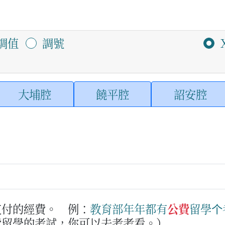
調值
調號
大埔腔
饒平腔
詔安腔
支付的經費。
例：
教育
部
年年
都
有
公費
留學
个
費留學的考試，你可以去考考看。）