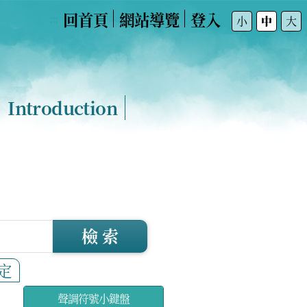
回首頁
網站導覽
登入
:::
小
中
大
Introduction
檢 索
定
聲調符號小鍵盤