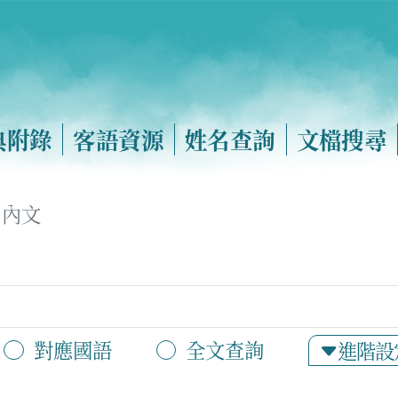
典附錄
客語資源
姓名查詢
文檔搜尋
內文
對應國語
全文查詢
進階設