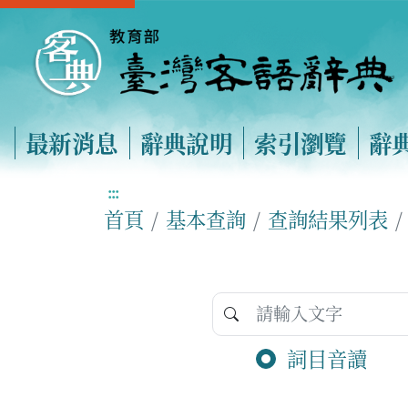
最新消息
辭典說明
索引瀏覽
辭
:::
首頁
基本查詢
查詢結果列表
詞目音讀