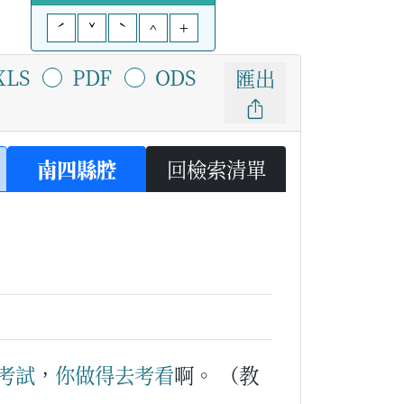
ˊ
ˇ
ˋ
^
+
XLS
PDF
ODS
匯出
南四縣腔
回檢索清單
考試
，
你
做得
去
考
看
啊。
（教