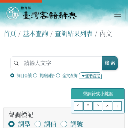
首頁
基本查詢
查詢結果列表
內文
檢 索
詞目音讀
對應國語
全文查詢
進階設定
聲調符號小鍵盤
ˊ
ˇ
ˋ
^
+
聲調標記
調型
調值
調號