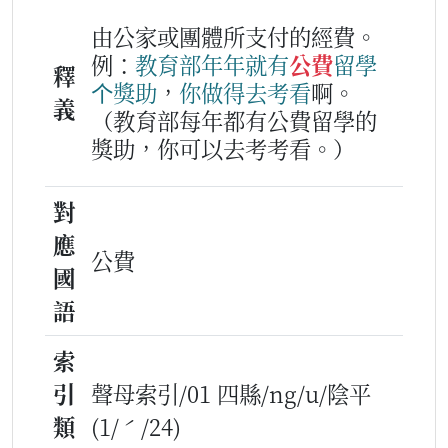
由公家或團體所支付的經費。
例：
教育
部
年年
就有
公費
留學
釋
个
獎
助
，
你
做得
去
考
看
啊。
義
（教育部每年都有公費留學的
獎助，你可以去考考看。）
對
應
公費
國
語
索
引
聲母索引/01 四縣/ng/u/陰平
類
(1/ˊ/24)