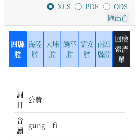
XLS
PDF
ODS
匯出
回檢
四縣
海陸
大埔
饒平
詔安
南四
索清
腔
腔
腔
腔
腔
縣腔
單
詞
公費
目
音
ˊ
gung
fi
讀