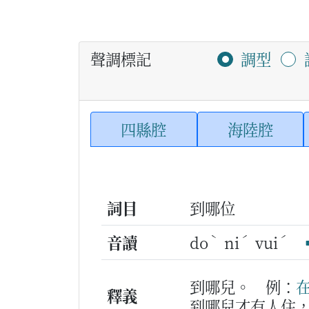
聲調標記
調型
四縣腔
海陸腔
詞目
到哪位
ˋ
ˊ
ˊ
音讀
do
ni
vui
到哪兒。
例：
釋義
到哪兒才有人住