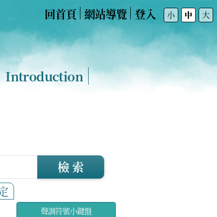
回首頁
網站導覽
登入
:::
小
中
大
Introduction
檢 索
定
聲調符號小鍵盤