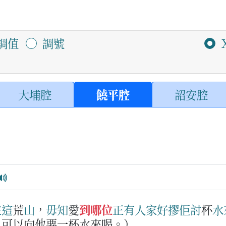
調值
調號
大埔腔
饒平腔
詔安腔
在這
荒
山
，
毋知
愛
到哪位
正
有
人家
好
摎
佢
討
杯
水
，可以向他要一杯水來喝。）