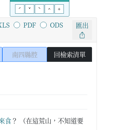
ˊ
ˇ
ˋ
^
+
XLS
PDF
ODS
匯出
南四縣腔
回檢索清單
來
食
？
（在這荒山，不知道要