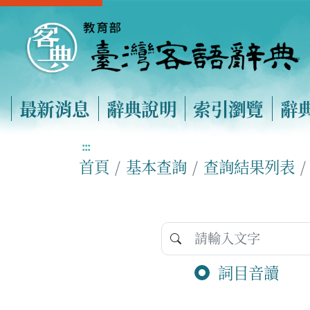
最新消息
辭典說明
索引瀏覽
辭
:::
首頁
基本查詢
查詢結果列表
詞目音讀