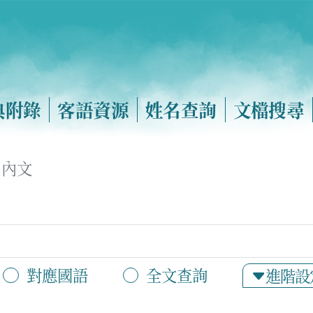
典附錄
客語資源
姓名查詢
文檔搜尋
內文
對應國語
全文查詢
進階設