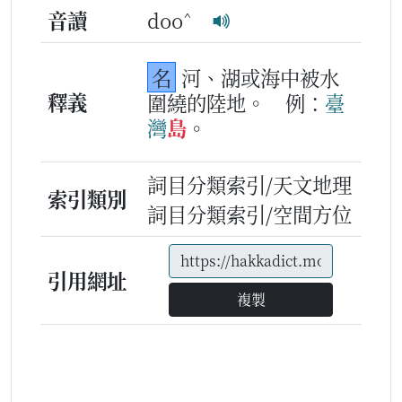
^
音讀
doo
名
河、湖或海中被水
釋義
圍繞的陸地。
例：
臺
灣
島
。
詞目分類索引/天文地理
索引類別
詞目分類索引/空間方位
引用網址
複製