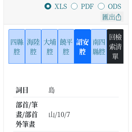
XLS
PDF
ODS
匯出
回檢
四縣
海陸
大埔
饒平
詔安
南四
索清
腔
腔
腔
腔
腔
縣腔
單
詞目
島
部首/筆
畫/部首
山/10/7
外筆畫