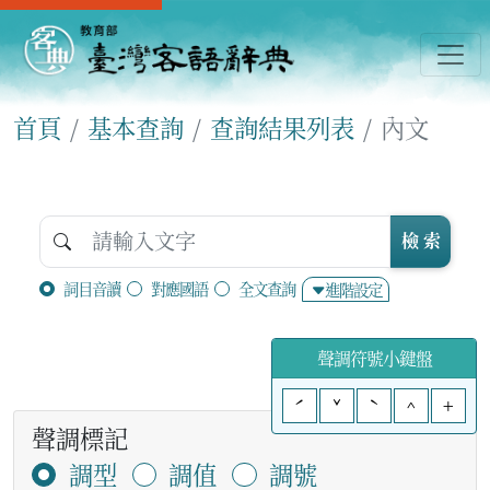
首頁
基本查詢
查詢結果列表
內文
檢 索
詞目音讀
對應國語
全文查詢
進階設定
聲調符號小鍵盤
ˊ
ˇ
ˋ
^
+
聲調標記
調型
調值
調號