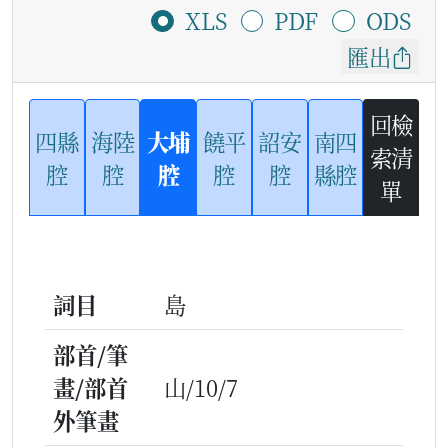
XLS
PDF
ODS
匯出
回檢
四縣
海陸
大埔
饒平
詔安
南四
索清
腔
腔
腔
腔
腔
縣腔
單
詞目
島
部首/筆
畫/部首
山/10/7
外筆畫