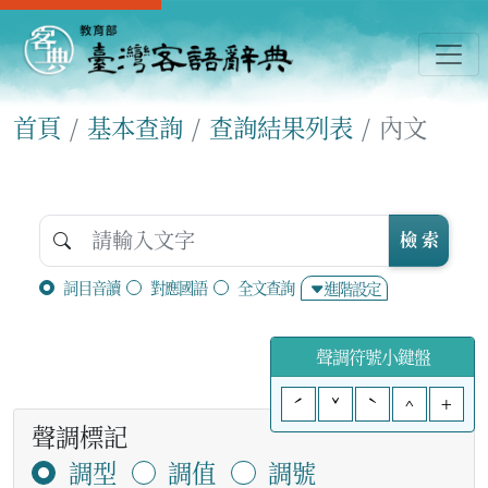
首頁
基本查詢
查詢結果列表
內文
檢 索
詞目音讀
對應國語
全文查詢
進階設定
聲調符號小鍵盤
ˊ
ˇ
ˋ
^
+
聲調標記
調型
調值
調號