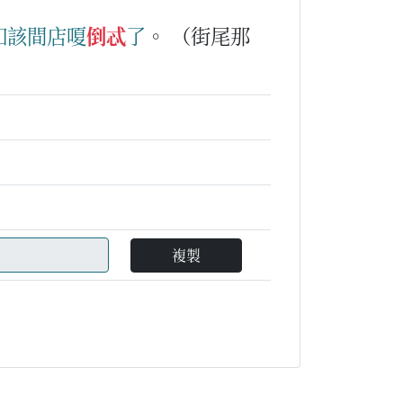
知
該
間
店
嗄
倒忒
了
。
（街尾那
複製