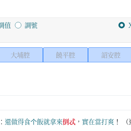
調值
調號
大埔腔
饒平腔
詔安腔
：
還
做得
食
个
飯
就
拿
來
倒忒
，
實在
當
打爽
！
（