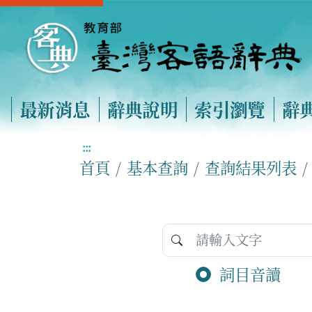
最新消息
辭典說明
索引瀏覽
辭
:::
首頁
基本查詢
查詢結果列表
詞目音讀