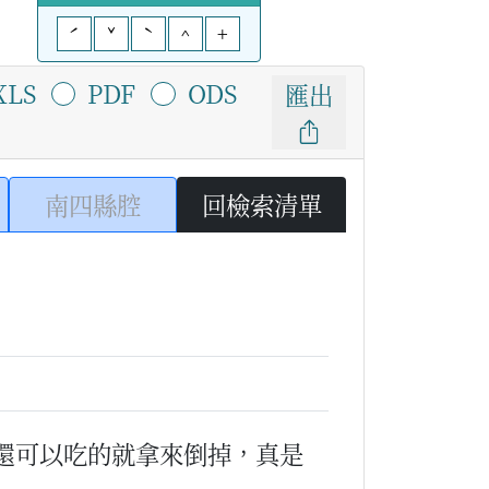
ˊ
ˇ
ˋ
^
+
XLS
PDF
ODS
匯出
南四縣腔
回檢索清單
還可以吃的就拿來倒掉，真是