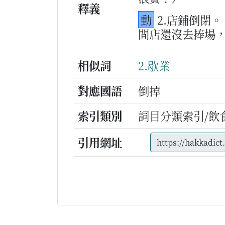
釋義
動
2.店鋪倒閉。
間店還沒去捧場
相似詞
2.歇業
對應國語
倒掉
索引類別
詞目分類索引/飲
引用網址