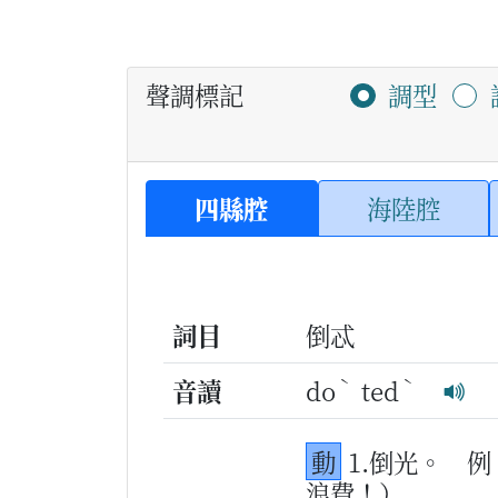
聲調標記
調型
四縣腔
海陸腔
詞目
倒忒
ˋ
ˋ
音讀
do
ted
動
1.倒光。
例
浪費！）