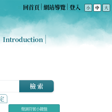
回首頁
網站導覽
登入
:::
小
中
大
Introduction
檢 索
定
聲調符號小鍵盤