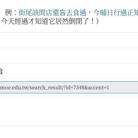
例：
街尾
該
間
店
還吂
去
食
過
，
今晡日
行過
正
，今天經過才知道它居然倒閉了！）
食