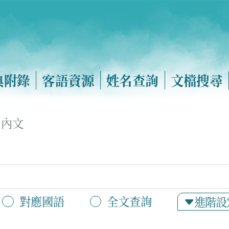
典附錄
客語資源
姓名查詢
文檔搜尋
內文
對應國語
全文查詢
進階設