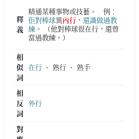
精通某種事物或技藝。
例：
釋
佢
對
棒
球
異
內行
，
還
識
做
過
教
練
。
（他對棒球很在行，還曾
義
當過教練。）
相
似
在行
、 熟行 、 熟手
詞
相
反
外行
詞
對