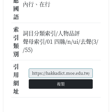
應
內行、在行
國
語
索
詞目分類索引/人物品評
引
聲母索引/01 四縣/n/ui/去聲(3/
類
/55)
別
引
用
網
複製
址