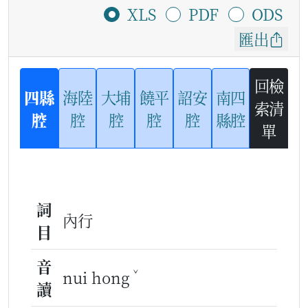
XLS
PDF
ODS
匯出
回檢
四縣
海陸
大埔
饒平
詔安
南四
索清
腔
腔
腔
腔
腔
縣腔
單
詞
內行
目
音
ˇ
nui hong
讀