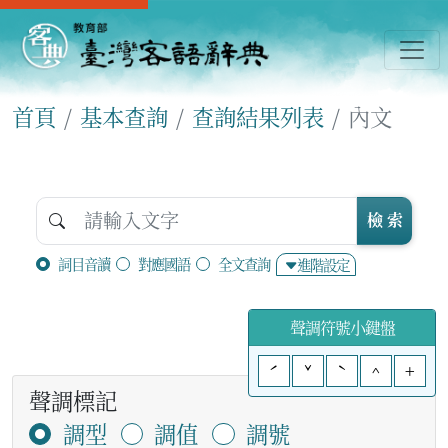
首頁
基本查詢
查詢結果列表
內文
檢 索
詞目音讀
對應國語
全文查詢
進階設定
聲調符號小鍵盤
ˊ
ˇ
ˋ
^
+
聲調標記
調型
調值
調號