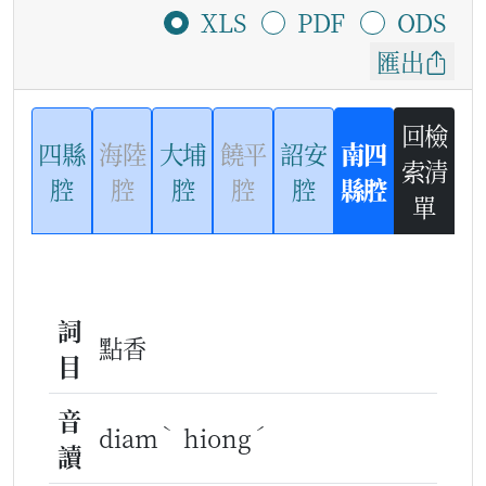
XLS
PDF
ODS
匯出
回檢
四縣
海陸
大埔
饒平
詔安
南四
索清
腔
腔
腔
腔
腔
縣腔
單
詞
點香
目
音
ˋ
ˊ
diam
hiong
讀