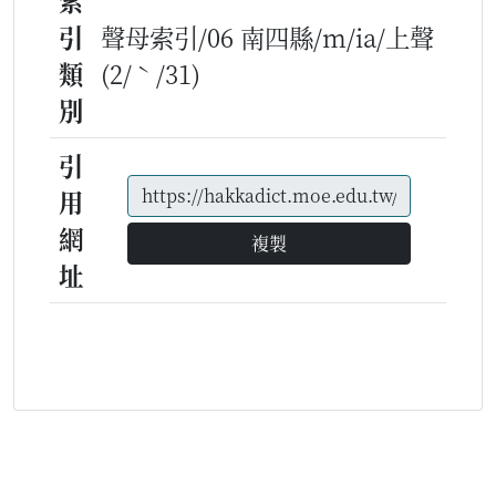
索
引
聲母索引/06 南四縣/m/ia/上聲
類
(2/ˋ/31)
別
引
用
網
複製
址