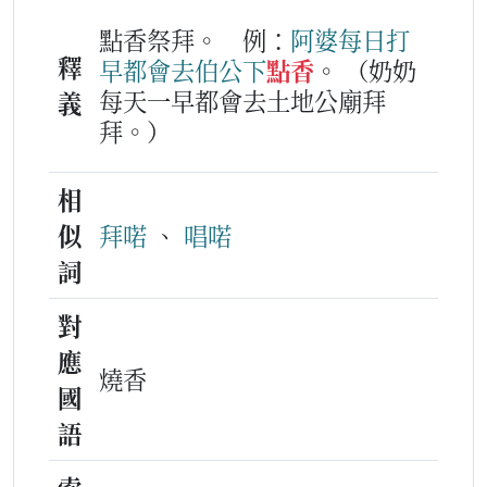
點香祭拜。
例：
阿婆
每日
打
釋
早
都會
去
伯公下
點香
。
（奶奶
每天一早都會去土地公廟拜
義
拜。）
相
似
拜喏
、
唱喏
詞
對
應
燒香
國
語