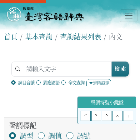
首頁
基本查詢
查詢結果列表
內文
檢 索
詞目音讀
對應國語
全文查詢
進階設定
聲調符號小鍵盤
ˊ
ˇ
ˋ
^
+
聲調標記
調型
調值
調號