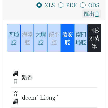
XLS
PDF
ODS
匯出
回檢
四縣
海陸
大埔
饒平
詔安
南四
索清
腔
腔
腔
腔
腔
縣腔
單
詞
點香
目
音
^
ˇ
deem
hiong
讀