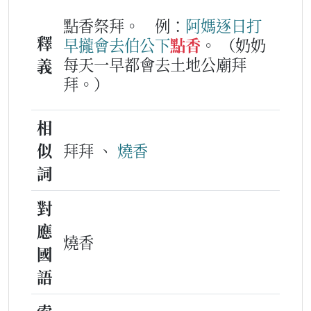
點香祭拜。
例：
阿媽
逐日
打
釋
早
攏
會
去
伯公下
點香
。
（奶奶
每天一早都會去土地公廟拜
義
拜。）
相
似
拜拜 、
燒香
詞
對
應
燒香
國
語