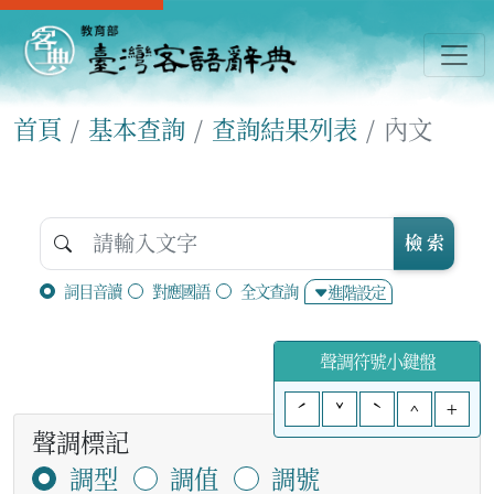
首頁
基本查詢
查詢結果列表
內文
檢 索
詞目音讀
對應國語
全文查詢
進階設定
聲調符號小鍵盤
ˊ
ˇ
ˋ
^
+
聲調標記
調型
調值
調號