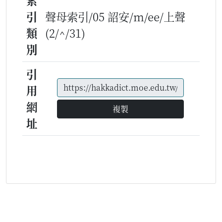
索
引
聲母索引/05 詔安/m/ee/上聲
類
(2/^/31)
別
引
用
網
複製
址