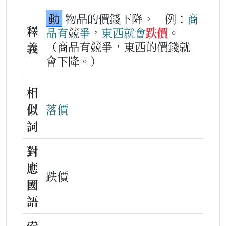
動
物品的價錢下降。
例：
商
釋
品
有
競
爭
，
東西
就
會
跌價
。
（商品有競爭，東西的價錢就
義
會下降。）
相
似
落價
詞
對
應
跌價
國
語