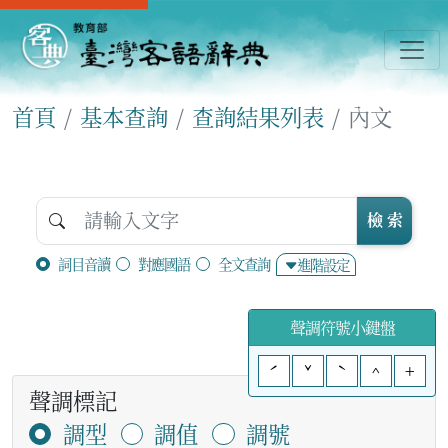
首頁
基本查詢
查詢結果列表
內文
檢 索
詞目音讀
對應國語
全文查詢
進階設定
聲調符號小鍵盤
ˊ
ˇ
ˋ
^
+
聲調標記
調型
調值
調號