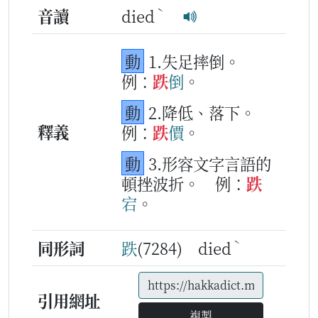
ˋ
音讀
died
動
1.失足摔倒。
例：
跌
倒
。
動
2.降低、落下。
釋義
例：
跌
價
。
動
3.形容文字言語的
頓挫波折。
例：
跌
宕
。
ˋ
同形詞
跌
(7284) died
引用網址
複製