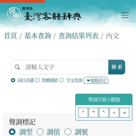
首頁
基本查詢
查詢結果列表
內文
檢 索
詞目音讀
對應國語
全文查詢
進階設定
聲調符號小鍵盤
ˊ
ˇ
ˋ
^
+
聲調標記
調型
調值
調號