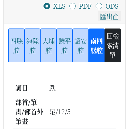
XLS
PDF
ODS
匯出
回檢
四縣
海陸
大埔
饒平
詔安
南四
索清
腔
腔
腔
腔
腔
縣腔
單
詞目
跌
部首/筆
畫/部首外
足/12/5
筆畫