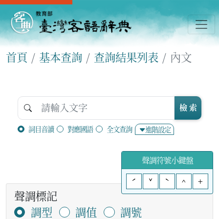
首頁
基本查詢
查詢結果列表
內文
檢 索
詞目音讀
對應國語
全文查詢
進階設定
聲調符號小鍵盤
ˊ
ˇ
ˋ
^
+
聲調標記
調型
調值
調號