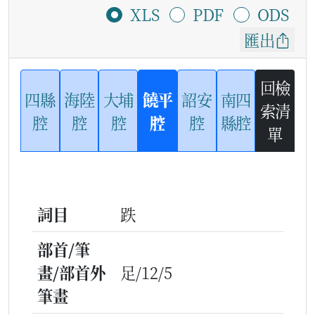
XLS
PDF
ODS
匯出
回檢
四縣
海陸
大埔
饒平
詔安
南四
索清
腔
腔
腔
腔
腔
縣腔
單
詞目
跌
部首/筆
畫/部首外
足/12/5
筆畫