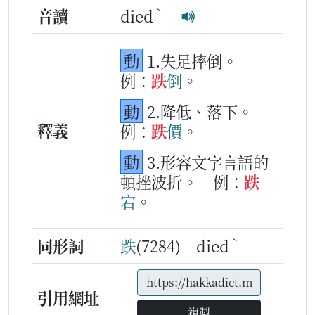
ˋ
音讀
died
動
1.失足摔倒。
例：
跌
倒
。
動
2.降低、落下。
釋義
例：
跌
價
。
動
3.形容文字言語的
頓挫波折。
例：
跌
宕
。
ˋ
同形詞
跌
(7284) died
引用網址
複製