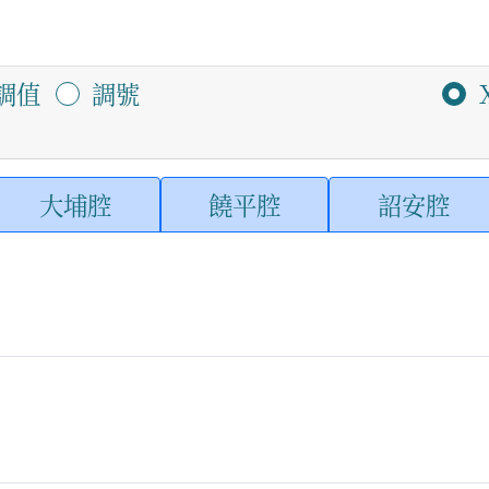
調值
調號
大埔腔
饒平腔
詔安腔