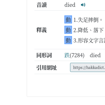
音讀
died
動
1.失足摔倒。
釋義
動
2.降低、落下
動
3.形容文字
同形詞
跌
(7284) die
引用網址