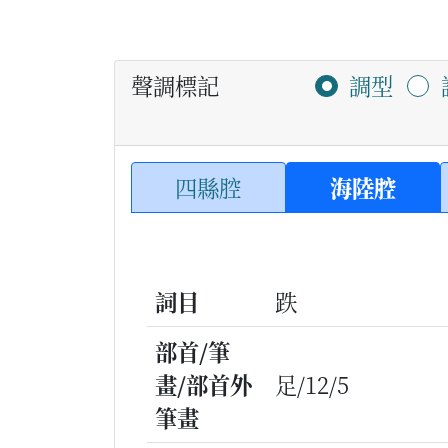
聲調標記
調型
四縣腔
海陸腔
詞目
跌
部首/筆
畫/部首外
足/12/5
筆畫