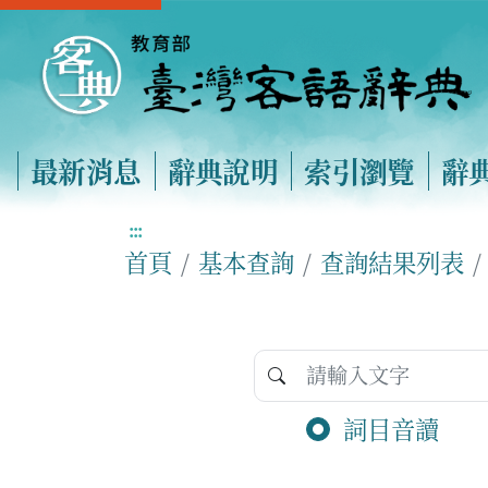
最新消息
辭典說明
索引瀏覽
辭
:::
首頁
基本查詢
查詢結果列表
詞目音讀