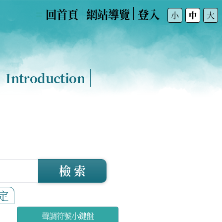
回首頁
網站導覽
登入
:::
小
中
大
Introduction
檢 索
定
聲調符號小鍵盤