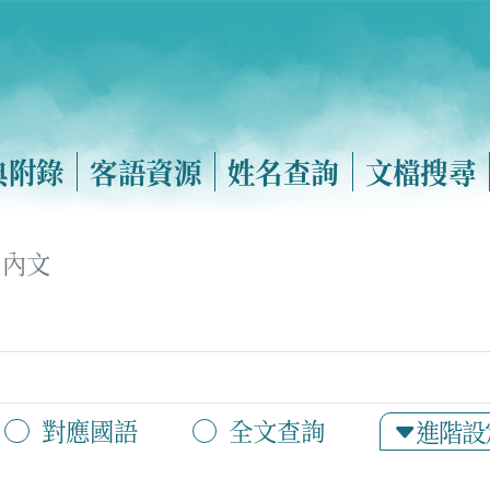
典附錄
客語資源
姓名查詢
文檔搜尋
內文
對應國語
全文查詢
進階設