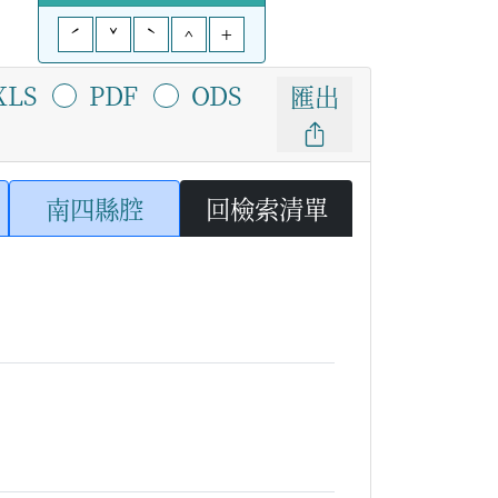
ˊ
ˇ
ˋ
^
+
XLS
PDF
ODS
匯出
南四縣腔
回檢索清單