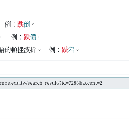
例：
跌
倒
。
。
例：
跌
價
。
言語的頓挫波折。
例：
跌
宕
。
d